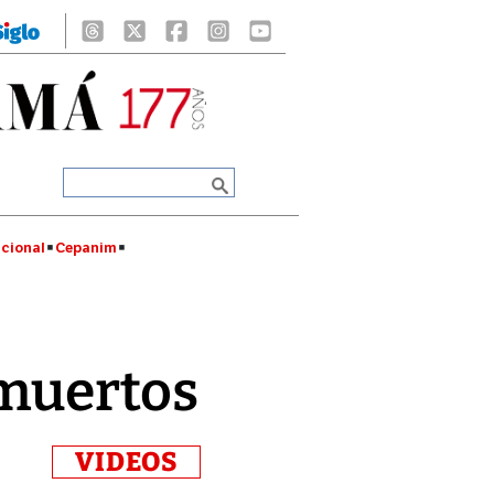
cional
Cepanim
 muertos
VIDEOS