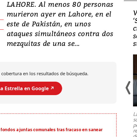
LAHORE. Al menos 80 personas
Video, Japón: Terremoto
V
murieron ayer en Lahore, en el
deja heridos y graves
‘
este de Pakistán, en unos
daños en Kumamoto
c
ataques simultáneos contra dos
s
mezquitas de una se...
s
 cobertura en los resultados de búsqueda.
a Estrella en Google ↗️
Un fuerte terremoto de magnitud
7,1 se registró este martes 28 de
julio en la prefectura de Kumamoto,
L
al sur de Japón, provocando una
s
emergencia de gran
...
p
fondos a juntas comunales tras fracaso en sanear
r
d