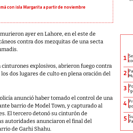
á con isla Margarita a partir de noviembre
urieron ayer en Lahore, en el este de
táneos contra dos mezquitas de una secta
ahmadis.
Se
1
co
 cinturones explosivos, abrieron fuego contra
Pa
2
 los dos lugares de culto en plena oración del
Mu
Po
3
‘g
olicía anunció haber tomado el control de una
Pr
4
gante barrio de Model Town, y capturado al
po
es. El tercero detonó su cinturón de
Su
5
as autoridades anunciaron el final del
P
arrio de Garhi Shahu.