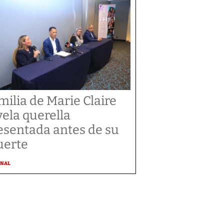
milia de Marie Claire
vela querella
esentada antes de su
erte
ONAL