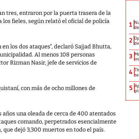
n tres, entraron por la puerta trasera de la
os fieles, según relató el oficial de policía
Nu
1
de
Op
2
de
en los dos ataques”, declaró Sajjad Bhutta,
municipalidad. Al menos 108 personas
Mo
3
mi
tor Rizman Nasir, jefe de servicios de
Th
4
se
Ap
5
uistaní, con más de ocho millones de
pl
es años una oleada de cerca de 400 atentados
 ataques comando, perpetrados esencialmente
a, que dejó 3,300 muertos en todo el país.