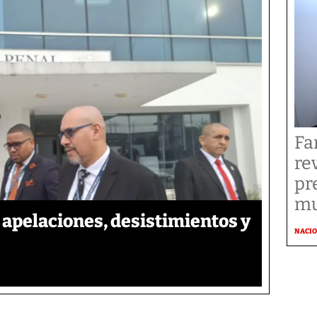
Fa
re
pr
mu
apelaciones, desistimientos y
NACI