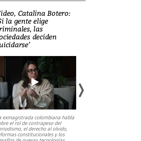
ideo, Catalina Botero:
Video: Lula la
Si la gente elige
candidatura 
riminales, las
promesas de i
ociedades deciden
en defensa, ed
uicidarse’
tierras raras
a exmagistrada colombiana habla
Entre recuerdos y es
obre el rol de contrapeso del
referencias hacia sus
eriodismo, el derecho al olvido,
presidente de Brasil,
eformas constitucionales y los
da Silva, oficializó 
esafíos de nuevas tecnologías
...
candidatura
...