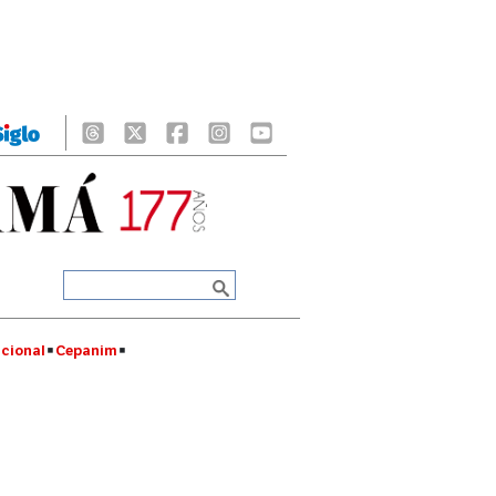
cional
Cepanim