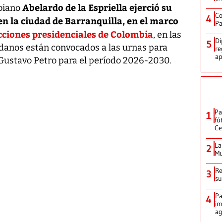
Abelardo de la Espriella ejerció su
mbiano
Co
4
n la ciudad de Barranquilla, en el marco
Pa
cciones presidenciales de Colombia
, en las
Di
5
danos están convocados a las urnas para
re
ap
 Gustavo Petro para el período 2026-2030.
Pa
1
fú
Ce
La
2
Mu
Re
3
su
Pa
4
im
ag