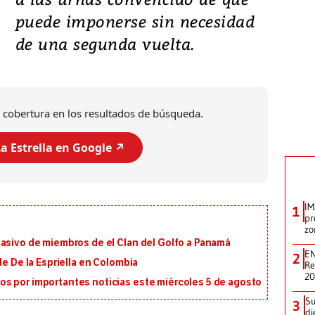
puede imponerse sin necesidad
de una segunda vuelta.
 cobertura en los resultados de búsqueda.
a Estrella en Google ↗️
IM
1
pr
zo
masivo de miembros de el Clan del Golfo a Panamá
EN
2
de De la Espriella en Colombia
Re
2
s por importantes noticias este miércoles 5 de agosto
Su
3
di