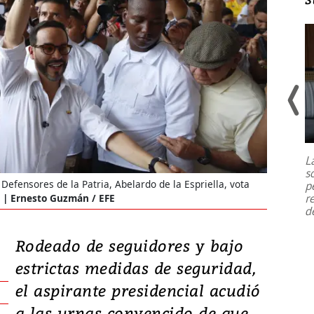
Un fuerte terremoto de magnitud
7,1 se registró este martes 28 de
julio en la prefectura de Kumamoto,
L
al sur de Japón, provocando una
s
emergencia de gran
...
Defensores de la Patria, Abelardo de la Espriella, vota
p
r
.
Ernesto Guzmán / EFE
d
Rodeado de seguidores y bajo
estrictas medidas de seguridad,
el aspirante presidencial acudió
a las urnas convencido de que