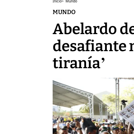
Inicio
>
Mundo
MUNDO
Abelardo de 
desafiante 
tiranía’