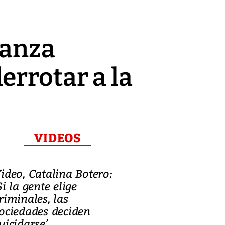
lanza
errotar a la
VIDEOS
ideo, Catalina Botero:
Video: Lula la
Si la gente elige
candidatura 
riminales, las
promesas de i
ociedades deciden
en defensa, ed
uicidarse’
tierras raras