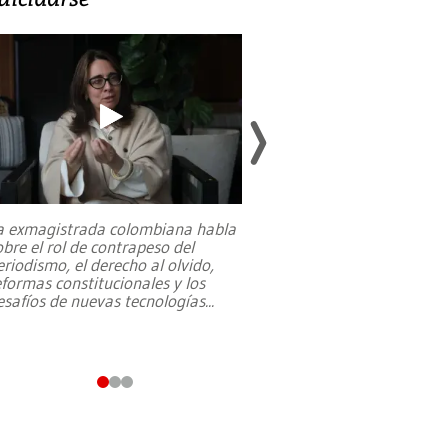
a exmagistrada colombiana habla
Entre recuerdos y es
obre el rol de contrapeso del
referencias hacia sus
eriodismo, el derecho al olvido,
presidente de Brasil,
eformas constitucionales y los
da Silva, oficializó 
esafíos de nuevas tecnologías
...
candidatura
...