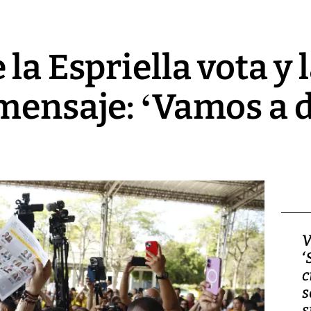
la Espriella vota y 
mensaje: ‘Vamos a d
Video, Japón: Terremoto
V
deja heridos y graves
‘
daños en Kumamoto
c
s
s