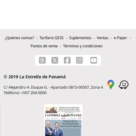
¿Quiénes somos?
Tarifario GESE
Suplementos
Ventas
e-Paper
Puntos de venta
Términos y condiciones
© 2019 La Estrella de Panamá
C/ Alejandro A. Duque G. - Apartado 0815-00507, Zona 4
Teléfono: +507 204-0000