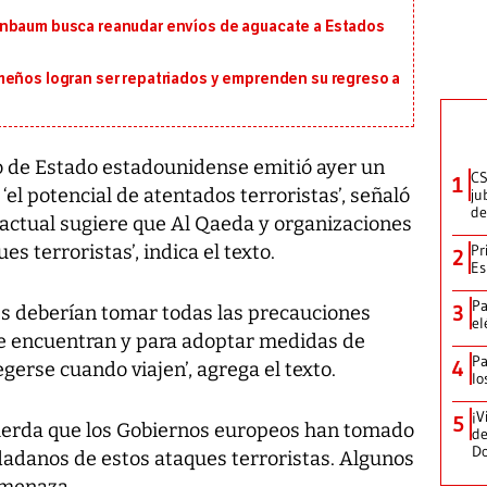
inbaum busca reanudar envíos de aguacate a Estados
meños logran ser repatriados y emprenden su regreso a
e Estado estadounidense emitió ayer un
CS
1
 ‘el potencial de atentados terroristas’, señaló
ju
de
actual sugiere que Al Qaeda y organizaciones
s terroristas’, indica el texto.
Pr
2
Es
Pa
3
s deberían tomar todas las precauciones
el
se encuentran y para adoptar medidas de
Pa
4
erse cuando viajen’, agrega el texto.
lo
¡V
5
uerda que los Gobiernos europeos han tomado
de
D
dadanos de estos ataques terroristas. Algunos
amenaza.