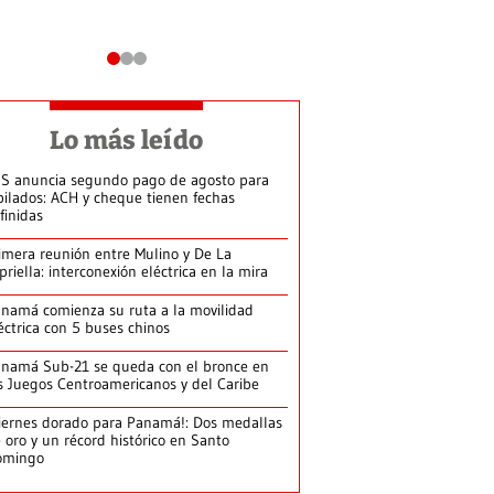
Lo más leído
S anuncia segundo pago de agosto para
bilados: ACH y cheque tienen fechas
finidas
imera reunión entre Mulino y De La
priella: interconexión eléctrica en la mira
namá comienza su ruta a la movilidad
éctrica con 5 buses chinos
namá Sub-21 se queda con el bronce en
s Juegos Centroamericanos y del Caribe
iernes dorado para Panamá!: Dos medallas
 oro y un récord histórico en Santo
omingo