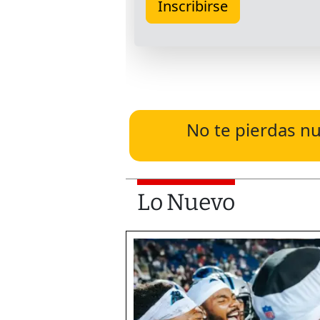
No te pierdas nu
Lo Nuevo