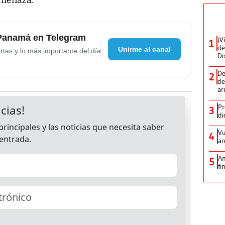
 Panamá en Telegram
¡V
1
de
Unirme al canal
rtas y lo más importante del día
D
De
2
de
ar
Pr
3
di
Vu
4
an
An
5
fi