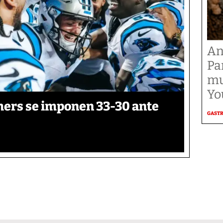
An
Pa
mu
Yo
thers se imponen 33-30 ante
GAST