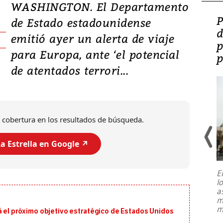
WASHINGTON. El Departamento
Video: Lula lanza su
P
de Estado estadounidense
candidatura con
d
emitió ayer un alerta de viaje
promesas de inversión
p
para Europa, ante ‘el potencial
en defensa, educación y
p
de atentados terrori...
tierras raras
 cobertura en los resultados de búsqueda.
a Estrella en Google ↗️
E
l
Entre recuerdos y escuetas
a
referencias hacia sus adversarios, el
m
presidente de Brasil, Luiz Inácio Lula
m
á el próximo objetivo estratégico de Estados Unidos
da Silva, oficializó este domingo su
candidatura
...