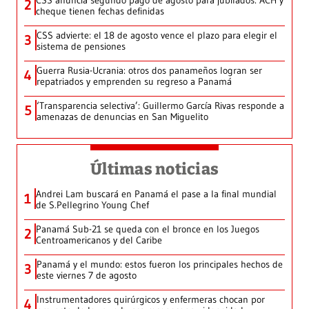
CSS anuncia segundo pago de agosto para jubilados: ACH y
2
cheque tienen fechas definidas
CSS advierte: el 18 de agosto vence el plazo para elegir el
3
sistema de pensiones
Guerra Rusia-Ucrania: otros dos panameños logran ser
4
repatriados y emprenden su regreso a Panamá
‘Transparencia selectiva’: Guillermo García Rivas responde a
5
amenazas de denuncias en San Miguelito
Últimas noticias
Andrei Lam buscará en Panamá el pase a la final mundial
1
de S.Pellegrino Young Chef
Panamá Sub-21 se queda con el bronce en los Juegos
2
Centroamericanos y del Caribe
Panamá y el mundo: estos fueron los principales hechos de
3
este viernes 7 de agosto
Instrumentadores quirúrgicos y enfermeras chocan por
4