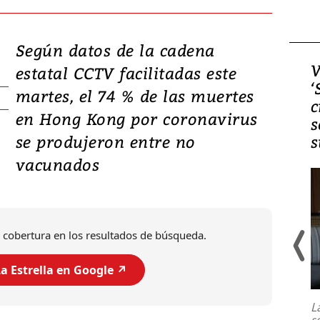
Según datos de la cadena
Video, Japón: Terremoto
V
estatal CCTV facilitadas este
deja heridos y graves
‘
martes, el 74 % de las muertes
daños en Kumamoto
c
en Hong Kong por coronavirus
s
se produjeron entre no
s
vacunados
 cobertura en los resultados de búsqueda.
a Estrella en Google ↗️
Un fuerte terremoto de magnitud
7,1 se registró este martes 28 de
julio en la prefectura de Kumamoto,
L
al sur de Japón, provocando una
s