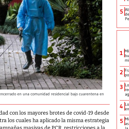
Ab
5
de
Pe
Mi
1
bu
mi
Fr
2
po
Lo
3
re
ag
ncerrado en una comunidad residencial bajo cuarentena en
Lo
4
en
alidad con los mayores brotes de covid-19 desde
Mi
ra los cuales ha aplicado la misma estrategia
5
as
campañas masivas de PCR, restricciones a la
la