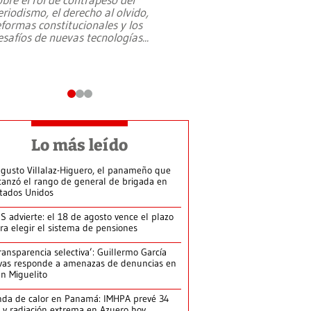
eriodismo, el derecho al olvido,
presidente de Brasil,
eformas constitucionales y los
da Silva, oficializó 
esafíos de nuevas tecnologías
...
candidatura
...
Lo más leído
gusto Villalaz-Higuero, el panameño que
canzó el rango de general de brigada en
tados Unidos
S advierte: el 18 de agosto vence el plazo
ra elegir el sistema de pensiones
ransparencia selectiva’: Guillermo García
vas responde a amenazas de denuncias en
n Miguelito
da de calor en Panamá: IMHPA prevé 34
 y radiación extrema en Azuero hoy