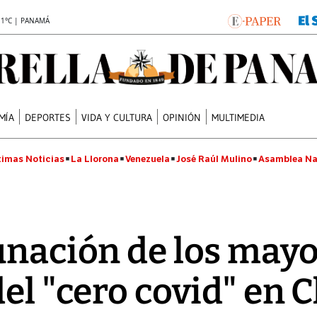
.1°C | PANAMÁ
MÍA
DEPORTES
VIDA Y CULTURA
OPINIÓN
MULTIMEDIA
timas Noticias
La Llorona
Venezuela
José Raúl Mulino
Asamblea Na
nación de los mayor
del "cero covid" en 