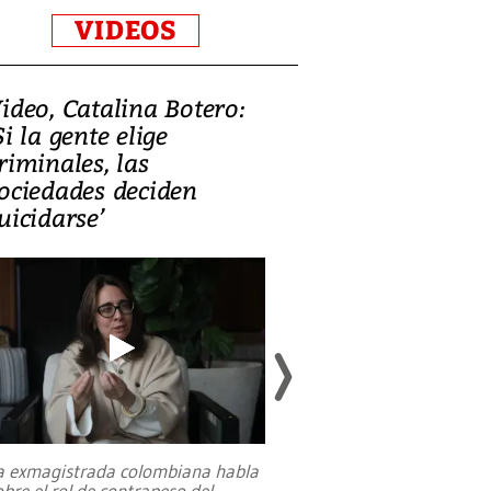
VIDEOS
ideo, Catalina Botero:
Video: Lula la
Si la gente elige
candidatura 
riminales, las
promesas de i
ociedades deciden
en defensa, ed
uicidarse’
tierras raras
a exmagistrada colombiana habla
Entre recuerdos y es
obre el rol de contrapeso del
referencias hacia sus