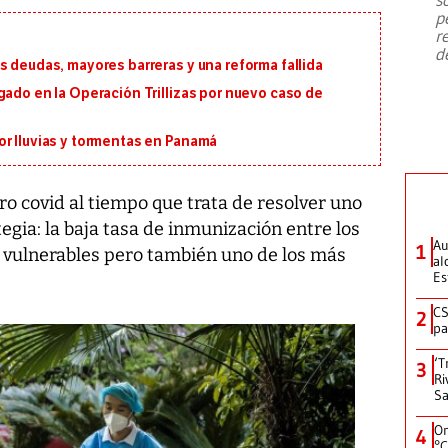
emergencia de gran
...
p
r
d
s deudas, mayores barreras y una reforma fallida
gado en la Operación Trillizas por nuevo caso de
or lluvias y tormentas en Panamá
ero covid al tiempo que trata de resolver uno
tegia: la baja tasa de inmunización entre los
Au
1
 vulnerables pero también uno de los más
al
Es
CS
2
pa
‘T
3
Ri
Sa
On
4
°C