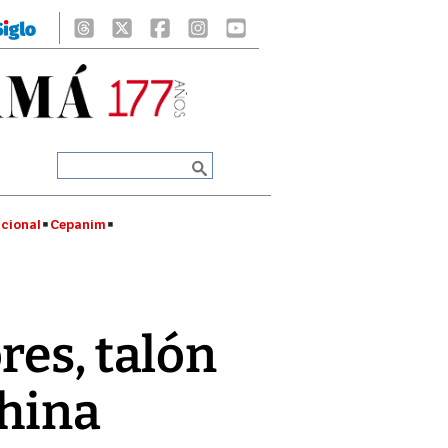
cional
Cepanim
es, talón
China