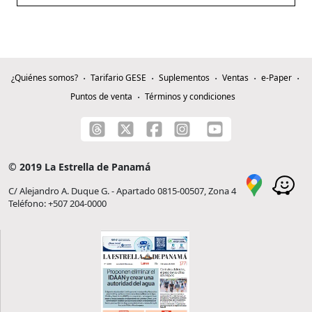
¿Quiénes somos?
Tarifario GESE
Suplementos
Ventas
e-Paper
Puntos de venta
Términos y condiciones
© 2019 La Estrella de Panamá
C/ Alejandro A. Duque G. - Apartado 0815-00507, Zona 4
Teléfono: +507 204-0000