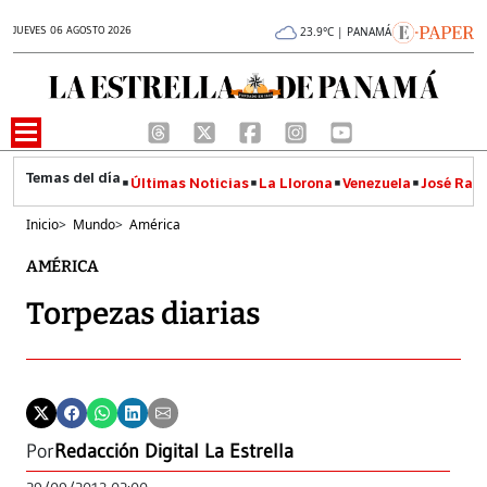
JUEVES 06 AGOSTO 2026
23.9°C | PANAMÁ
Últimas Noticias
La Llorona
Venezuela
José Raúl
Inicio
>
Mundo
>
América
AMÉRICA
Torpezas diarias
Por
Redacción Digital La Estrella