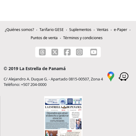
¿Quiénes somos?
Tarifario GESE
Suplementos
Ventas
e-Paper
Puntos de venta
Términos y condiciones
© 2019 La Estrella de Panamá
C/ Alejandro A. Duque G. - Apartado 0815-00507, Zona 4
Teléfono: +507 204-0000