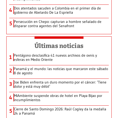
Dos atentados sacuden a Colombia en el primer día de
4
gobierno de Abelardo De La Espriella
Persecución en Chepo: capturan a hombre señalado de
5
disparar contra agentes del Senafront
Últimas noticias
Pentágono desclasifica 41 nuevos archivos de ovnis y
1
esferas en Medio Oriente
Panamá y el mundo: las noticias que marcaron este sábado
2
8 de agosto
Joe Biden enfrenta un duro momento por el cáncer: ‘Tiene
3
dolor y está muy débil’
MiAmbiente suspende obras de hotel en Playa Bijao por
4
incumplimientos
Cierre de Santo Domingo 2026: Raúl Cogley da la medalla
5
24 a Panamá