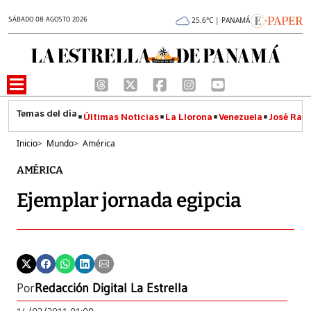
SÁBADO 08 AGOSTO 2026
25.6°C | PANAMÁ
Últimas Noticias
La Llorona
Venezuela
José Raúl
Inicio
>
Mundo
>
América
AMÉRICA
Ejemplar jornada egipcia
Por
Redacción Digital La Estrella