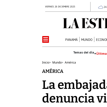
VIERNES 26 DICIEMBRE 2025
24
PANAMÁ
MUNDO
ECONO
Última
Inicio
>
Mundo
>
América
AMÉRICA
La embajada
denuncia vi