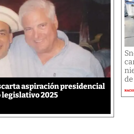
Sn
ca
ni
de
carta aspiración presidencial
NACI
 legislativo 2025