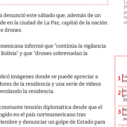
L
D
p
ia denunció este sábado que, además de un
r
c
ede en la ciudad de La Paz, capital de la nación
de drones.
 mexicana informó que "continúa la vigilancia
 Bolivia" y que "drones sobrevuelan la
blicó imágenes donde se puede apreciar a
Ca
1
me
dores de la residencia y una serie de videos
revolando la residencia.
Al
2
pr
2
constante tensión diplomática desde que el
Mi
3
ogido en el país norteamericano tras
sa
d
viembre y denunciar un golpe de Estado para