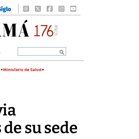
A
á
Ministerio de Salud
via
 de su sede