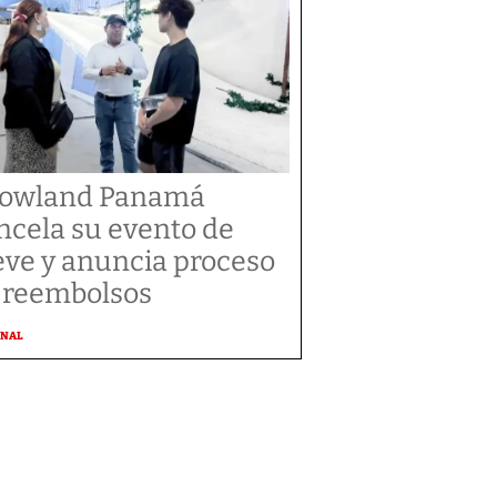
owland Panamá
ncela su evento de
eve y anuncia proceso
 reembolsos
ONAL