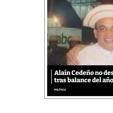
Alaín Cedeño no des
tras balance del año
POLÍTICA