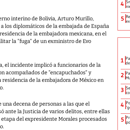
Sn
4
ni
Re
5
rno interino de Bolivia, Arturo Murillo,
ex
a los diplomáticos de la embajada de España
a residencia de la embajadora mexicana, en el
litar la "fuga" de un exministro de Evo
Pa
1
de
, el incidente implicó a funcionarios de la
on acompañados de "encapuchados" y
Pa
2
Mu
 residencia de la embajadora de México en
o.
Se
3
co
Po
e una decena de personas a las que el
4
‘g
 ante la Justicia de varios delitos, entre ellas
Pr
a etapa del expresidente Morales procesados
5
po
o.