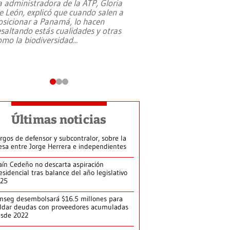
a administradora de la ATP, Gloria
e León, explicó que cuando salen a
osicionar a Panamá, lo hacen
esaltando estás cualidades y otras
omo la biodiversidad
...
Últimas noticias
rgos de defensor y subcontralor, sobre la
sa entre Jorge Herrera e independientes
aín Cedeño no descarta aspiración
esidencial tras balance del año legislativo
025
nseg desembolsará $16.5 millones para
ldar deudas con proveedores acumuladas
esde 2022