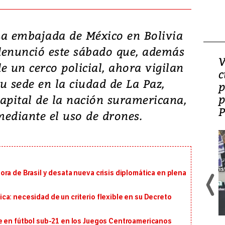
La embajada de México en Bolivia
denunció este sábado que, además
¿Es la ‘zambianización’
V
de un cerco policial, ahora vigilan
el modelo que Panamá
c
su sede en la ciudad de La Paz,
perdió?
p
p
capital de la nación suramericana,
mediante el uso de drones.
ra de Brasil y desata nueva crisis diplomática en plena
a: necesidad de un criterio flexible en su Decreto
e en fútbol sub-21 en los Juegos Centroamericanos