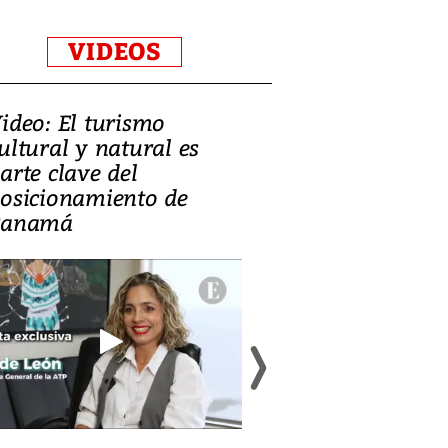
VIDEOS
ideo: El turismo
Zambia: el de
ultural y natural es
equilibrar la 
arte clave del
mineral, la c
osicionamiento de
y la salud púb
Panamá