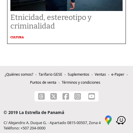
Etnicidad, estereotipo y
criminalidad
CULTURA
¿Quiénes somos?
Tarifario GESE
Suplementos
Ventas
e-Paper
Puntos de venta
Términos y condiciones
© 2019 La Estrella de Panamá
C/ Alejandro A. Duque G. - Apartado 0815-00507, Zona 4
Teléfono: +507 204-0000