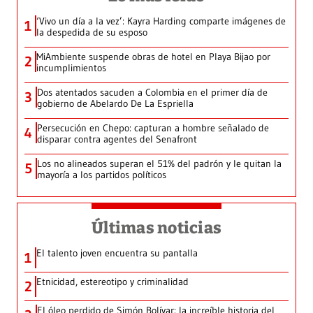
‘Vivo un día a la vez’: Kayra Harding comparte imágenes de
1
la despedida de su esposo
MiAmbiente suspende obras de hotel en Playa Bijao por
2
incumplimientos
Dos atentados sacuden a Colombia en el primer día de
3
gobierno de Abelardo De La Espriella
Persecución en Chepo: capturan a hombre señalado de
4
disparar contra agentes del Senafront
Los no alineados superan el 51% del padrón y le quitan la
5
mayoría a los partidos políticos
Últimas noticias
El talento joven encuentra su pantalla​
1
Etnicidad, estereotipo y criminalidad
2
El óleo perdido de Simón Bolívar: la increíble historia del