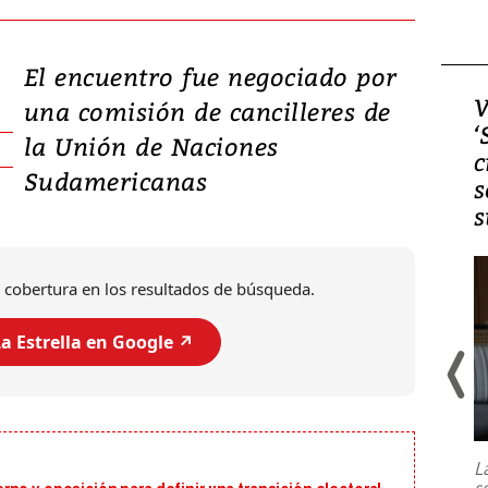
El encuentro fue negociado por
Video, Japón: Terremoto
V
una comisión de cancilleres de
deja heridos y graves
‘
la Unión de Naciones
daños en Kumamoto
c
Sudamericanas
s
s
 cobertura en los resultados de búsqueda.
a Estrella en Google ↗️
Un fuerte terremoto de magnitud
7,1 se registró este martes 28 de
julio en la prefectura de Kumamoto,
L
al sur de Japón, provocando una
s