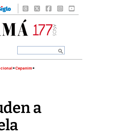
cional
Cepanim
uden a
ela