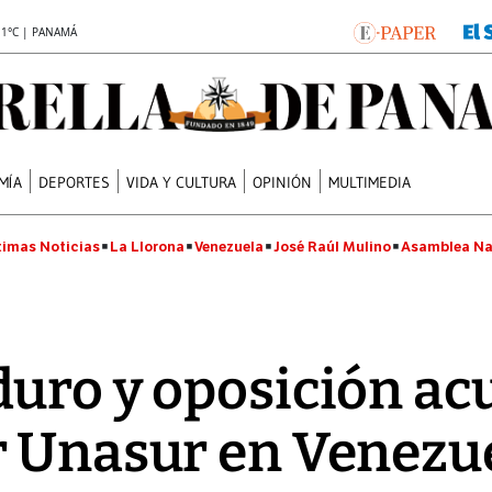
.1°C | PANAMÁ
MÍA
DEPORTES
VIDA Y CULTURA
OPINIÓN
MULTIMEDIA
timas Noticias
La Llorona
Venezuela
José Raúl Mulino
Asamblea Na
uro y oposición ac
r Unasur en Venezu