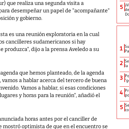
) que realiza una segunda visita a
¡V
5
de
para desempeñar un papel de "acompañante"
D
sición y gobierno.
 esta es una reunión exploratoria en la cual
los cancilleres sudamericanos si hay
Su
1
e produzca", dijo a la prensa Aveledo a su
P
Se
2
la
a agenda que hemos planteado, de la agenda
Po
3
, vamos a hablar acerca del tercero de buena
‘g
venido. Vamos a hablar, si esas condiciones
Pr
4
lugares y horas para la reunión", añadió el
po
Se
5
co
anunciada horas antes por el canciller de
e mostró optimista de que en el encuentro se