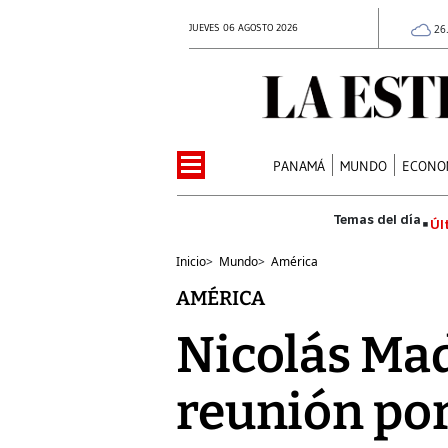
JUEVES 06 AGOSTO 2026
26
PANAMÁ
MUNDO
ECONO
Úl
Inicio
>
Mundo
>
América
AMÉRICA
Nicolás Mad
reunión po