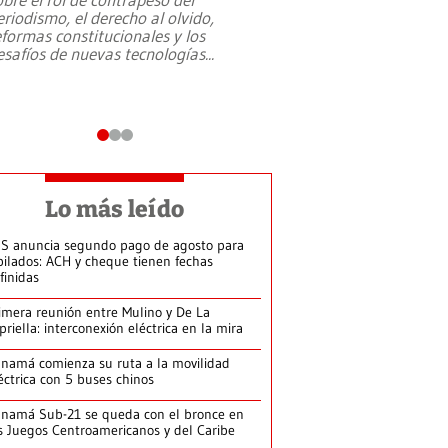
eriodismo, el derecho al olvido,
presidente de Brasil,
eformas constitucionales y los
da Silva, oficializó 
esafíos de nuevas tecnologías
...
candidatura
...
Lo más leído
S anuncia segundo pago de agosto para
bilados: ACH y cheque tienen fechas
finidas
imera reunión entre Mulino y De La
priella: interconexión eléctrica en la mira
namá comienza su ruta a la movilidad
éctrica con 5 buses chinos
namá Sub-21 se queda con el bronce en
s Juegos Centroamericanos y del Caribe