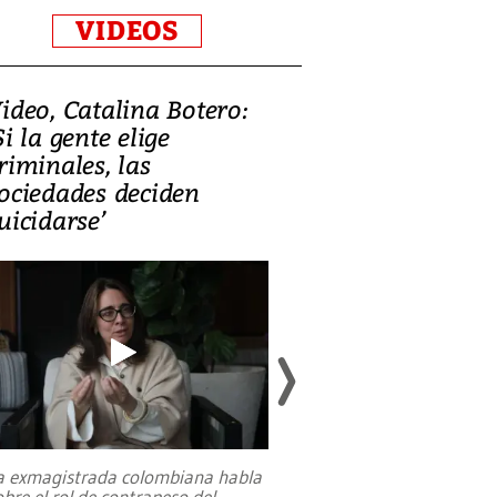
VIDEOS
ideo, Catalina Botero:
Video: Lula la
Si la gente elige
candidatura 
riminales, las
promesas de i
ociedades deciden
en defensa, ed
uicidarse’
tierras raras
a exmagistrada colombiana habla
Entre recuerdos y es
obre el rol de contrapeso del
referencias hacia sus