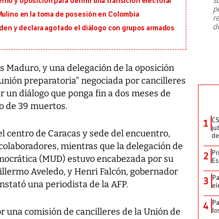
no y oposición para definir una transición electoral
emergencia de gran
...
p
 Mulino en la toma de posesión en Colombia
r
d
orden y declara agotado el diálogo con grupos armados
s Maduro, y una delegación de la oposición
unión preparatoria" negociada por cancilleres
ar un diálogo que ponga fin a dos meses de
o de 39 muertos.
CS
1
ju
 el centro de Caracas y sede del encuentro,
de
olaboradores, mientras que la delegación de
Pr
2
mocrática (MUD) estuvo encabezada por su
Es
illermo Aveledo, y Henri Falcón, gobernador
Pa
3
nstató una periodista de la AFP.
el
Pa
4
lo
r una comisión de cancilleres de la Unión de