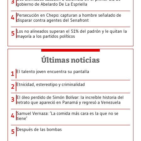
3
gobierno de Abelardo De La Espriella
Persecución en Chepo: capturan a hombre señalado de
4
disparar contra agentes del Senafront
Los no alineados superan el 51% del padrón y le quitan la
5
mayoría a los partidos políticos
Últimas noticias
El talento joven encuentra su pantalla​
1
Etnicidad, estereotipo y criminalidad
2
El óleo perdido de Simón Bolívar: la increíble historia del
3
retrato que apareció en Panamá y regresó a Venezuela
Samuel Vernaza: ‘La comida más cara es la que no se
4
tiene’
Después de las bombas
5