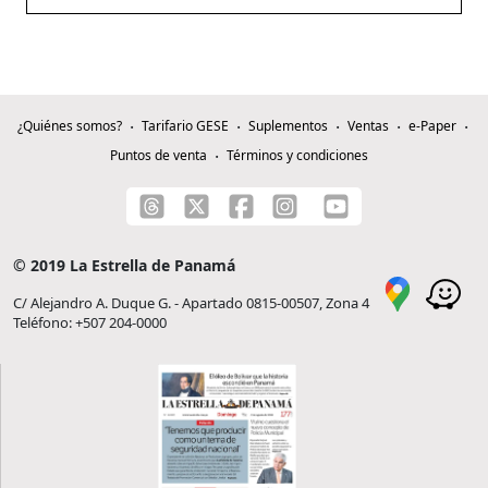
¿Quiénes somos?
Tarifario GESE
Suplementos
Ventas
e-Paper
Puntos de venta
Términos y condiciones
© 2019 La Estrella de Panamá
C/ Alejandro A. Duque G. - Apartado 0815-00507, Zona 4
Teléfono: +507 204-0000