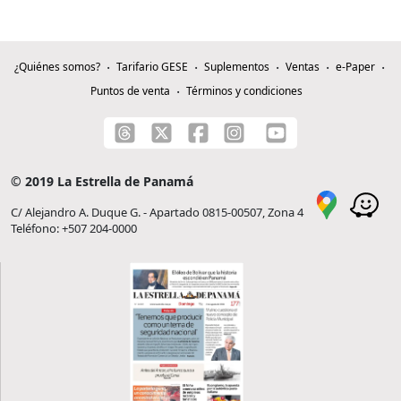
¿Quiénes somos?
Tarifario GESE
Suplementos
Ventas
e-Paper
Puntos de venta
Términos y condiciones
© 2019 La Estrella de Panamá
C/ Alejandro A. Duque G. - Apartado 0815-00507, Zona 4
Teléfono: +507 204-0000