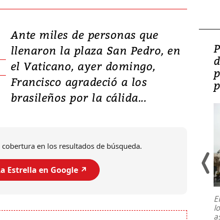
Ante miles de personas que
Video: Lula lanza su
P
llenaron la plaza San Pedro, en
candidatura con
d
el Vaticano, ayer domingo,
promesas de inversión
p
Francisco agradeció a los
en defensa, educación y
p
brasileños por la cálida...
tierras raras
 cobertura en los resultados de búsqueda.
a Estrella en Google ↗️
E
l
Entre recuerdos y escuetas
a
referencias hacia sus adversarios, el