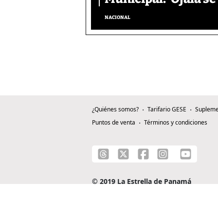
NACIONAL
¿Quiénes somos?
Tarifario GESE
Supleme
Puntos de venta
Términos y condiciones
© 2019 La Estrella de Panamá
C/ Alejandro A. Duque G. - Apartado 0815-0
Teléfono: +507 204-0000