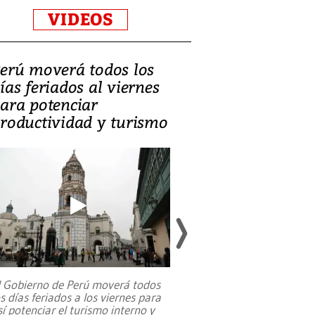
VIDEOS
erú moverá todos los
Video, Catalin
ías feriados al viernes
‘Si la gente el
ara potenciar
criminales, la
roductividad y turismo
sociedades de
suicidarse’
l Gobierno de Perú moverá todos
os días feriados a los viernes para
La exmagistrada co
sí potenciar el turismo interno y
sobre el rol de contr