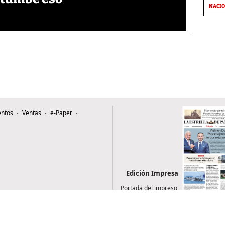
NACI
ntos
Ventas
e-Paper
Edición Impresa
Portada del impreso
del 8 de agosto de
2026
0507, Zona 4