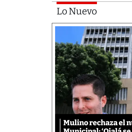
Lo Nuevo
Mulino rechaza el n
Municipal: ‘Ojalá s