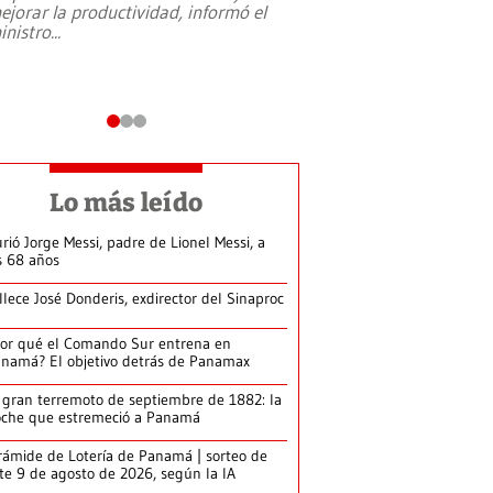
ejorar la productividad, informó el
periodismo, el derech
inistro
...
reformas constitucio
desafíos de nuevas t
Lo más leído
rió Jorge Messi, padre de Lionel Messi, a
s 68 años
llece José Donderis, exdirector del Sinaproc
or qué el Comando Sur entrena en
namá? El objetivo detrás de Panamax
 gran terremoto de septiembre de 1882: la
che que estremeció a Panamá
rámide de Lotería de Panamá | sorteo de
te 9 de agosto de 2026, según la IA