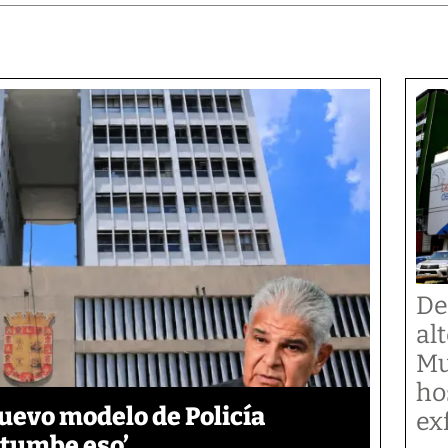
De
al
Mu
ho
uevo modelo de Policía
ex
e tumbe eso’