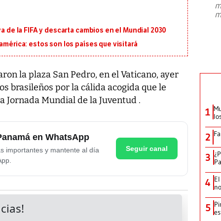
m
presidente de Brasil, Luiz Inácio Lula
m
da Silva, oficializó este domingo su
candidatura
...
va de la FIFA y descarta cambios en el Mundial 2030
américa: estos son los países que visitará
ron la plaza San Pedro, en el Vaticano, ayer
s brasileños por la cálida acogida que le
la Jornada Mundial de la Juventud .
Mu
1
lo
Fa
2
e Panamá en WhatsApp
Seguir canal
as importantes y mantente al día
¿P
3
App.
Pa
El
4
no
Pi
5
es