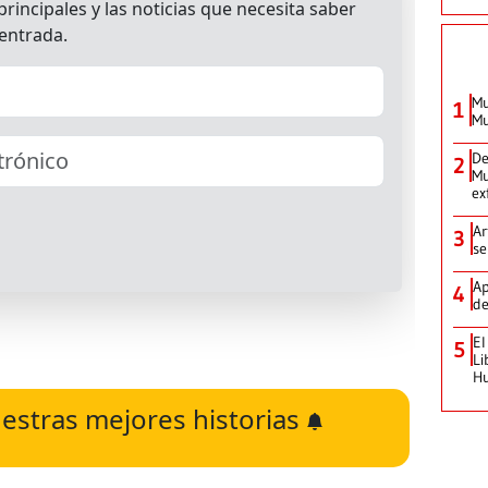
Mu
1
Mu
De
2
Mu
ex
Ar
3
se
Ap
4
de
El
5
Li
H
estras mejores historias