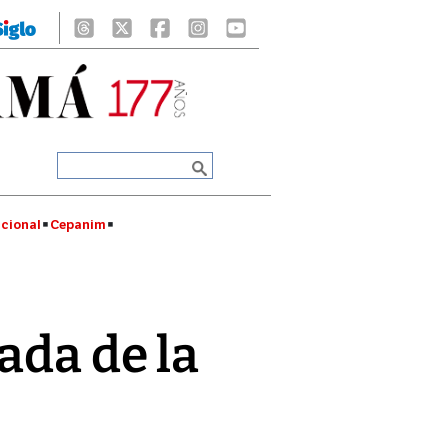
cional
Cepanim
ada de la