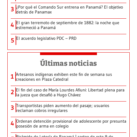
¿Por qué el Comando Sur entrena en Panamá? El objetivo
3
detrás de Panamax
El gran terremoto de septiembre de 1882: la noche que
4
estremeció a Panamá
El acuerdo legislativo PDC – PRD
5
Últimas noticias
Artesanos indígenas exhiben este fin de semana sus
1
creaciones en Plaza Catedral
El fin del caso de María Lourdes Afiuni: Libertad plena para
2
la jueza que desafió a Hugo Chávez
Transportistas piden aumento del pasaje; usuarios
3
reclaman cobros irregulares
Ordenan detención provisional de adolescente por presunta
4
posesión de arma en colegio
Pirámide de Lotería de Panamá | sorteo de este 9 de