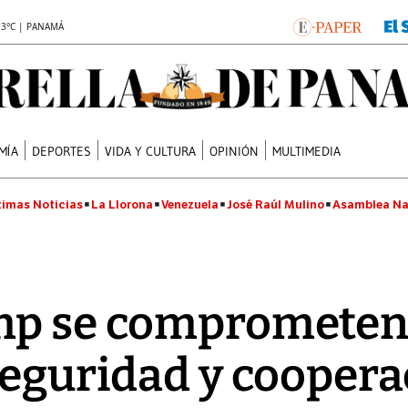
.3°C | PANAMÁ
MÍA
DEPORTES
VIDA Y CULTURA
OPINIÓN
MULTIMEDIA
timas Noticias
La Llorona
Venezuela
José Raúl Mulino
Asamblea Na
mp se comprometen 
seguridad y coopera