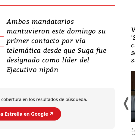
Ambos mandatarios
Video, Japón: Terremoto
V
mantuvieron este domingo su
deja heridos y graves
‘
primer contacto por vía
daños en Kumamoto
c
telemática desde que Suga fue
s
designado como líder del
s
Ejecutivo nipón
 cobertura en los resultados de búsqueda.
a Estrella en Google ↗️
Un fuerte terremoto de magnitud
7,1 se registró este martes 28 de
julio en la prefectura de Kumamoto,
L
al sur de Japón, provocando una
s