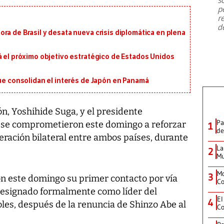
emergencia de gran
...
p
r
d
ra de Brasil y desata nueva crisis diplomática en plena
á el próximo objetivo estratégico de Estados Unidos
que consolidan el interés de Japón en Panamá
n, Yoshihide Suga, y el presidente
Pa
 se comprometieron este domingo a reforzar
1
de
peración bilateral entre ambos países, durante
La
2
Mu
Mo
3
 este domingo su primer contacto por vía
Co
designado formalmente como líder del
El
4
les, después de la renuncia de Shinzo Abe al
Co