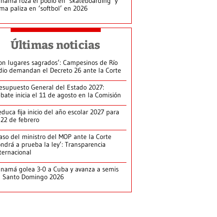
namá roza el podio en ‘skateboarding’ y
rma paliza en ‘softbol’ en 2026
Últimas noticias
on lugares sagrados’: Campesinos de Río
dio demandan el Decreto 26 ante la Corte
esupuesto General del Estado 2027:
bate inicia el 11 de agosto en la Comisión
duca fija inicio del año escolar 2027 para
 22 de febrero
aso del ministro del MOP ante la Corte
ndrá a prueba la ley’: Transparencia
ternacional
namá golea 3-0 a Cuba y avanza a semis
n Santo Domingo 2026