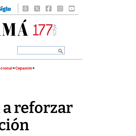
cional
Cepanim
a reforzar
ción