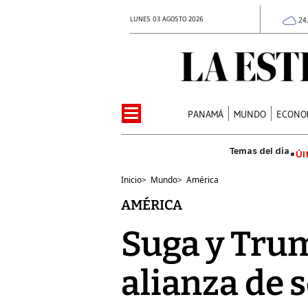
LUNES 03 AGOSTO 2026
24
PANAMÁ
MUNDO
ECONO
Úl
Inicio
>
Mundo
>
América
AMÉRICA
Suga y Tru
alianza de 