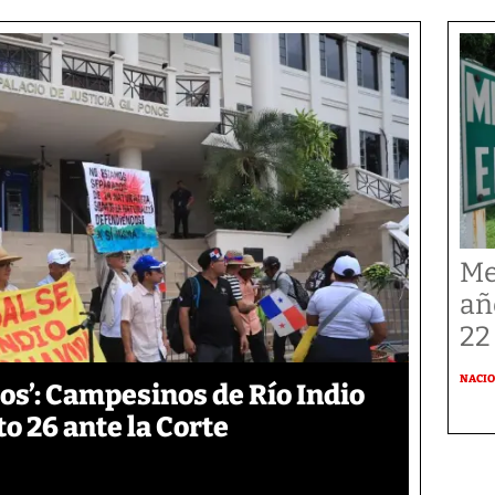
Me
añ
22
NACI
os’: Campesinos de Río Indio
 26 ante la Corte