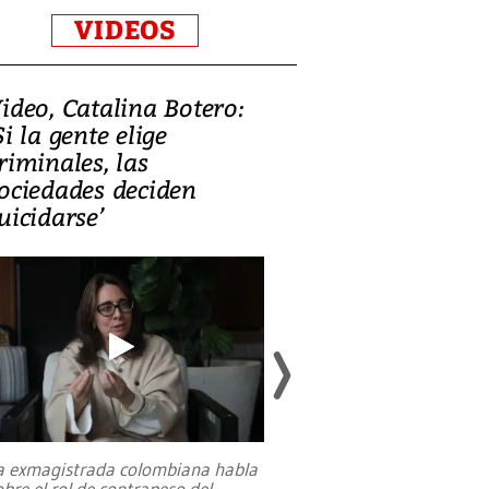
VIDEOS
ideo, Catalina Botero:
Video: Lula la
Si la gente elige
candidatura 
riminales, las
promesas de i
ociedades deciden
en defensa, ed
uicidarse’
tierras raras
a exmagistrada colombiana habla
Entre recuerdos y es
obre el rol de contrapeso del
referencias hacia sus