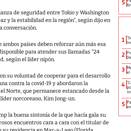
Pa
5
fi
ianza de seguridad entre Tokio y Washington
az y la estabilidad en la región", según dijo en
la conversación.
‘S
1
In
ue ambos países deben reforzar aún más esa
á disponible para atender sus llamadas "24
Pr
2
De
d, según el líder nipón.
Me
3
el
on su voluntad de cooperar para el desarrollo
‘C
cuna contra la covid-19 y abordaron la
4
po
 del Norte, que permanece estancado desde la
In
líder norcoreano, Kim Jong-un.
Pa
5
e
p la buena sintonía de la que hacía gala su
sos encuentros cara a cara con el titular de
en su residencia en Mar-a-Lago (Florida,