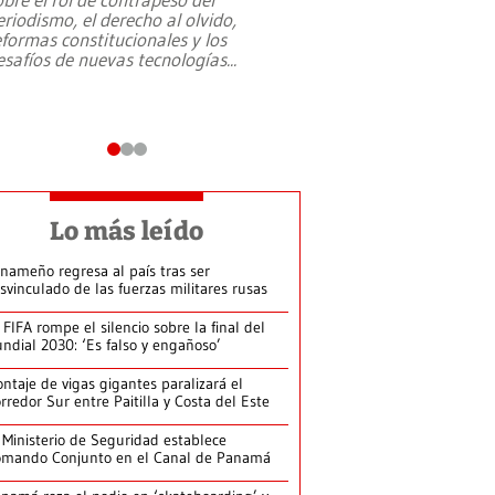
eriodismo, el derecho al olvido,
presidente de Brasil,
eformas constitucionales y los
da Silva, oficializó 
esafíos de nuevas tecnologías
...
candidatura
...
Lo más leído
nameño regresa al país tras ser
svinculado de las fuerzas militares rusas
 FIFA rompe el silencio sobre la final del
ndial 2030: ‘Es falso y engañoso’
ntaje de vigas gigantes paralizará el
rredor Sur entre Paitilla y Costa del Este
 Ministerio de Seguridad establece
mando Conjunto en el Canal de Panamá