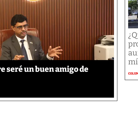
¿Q
pr
au
mí
re seré un buen amigo de
COLU