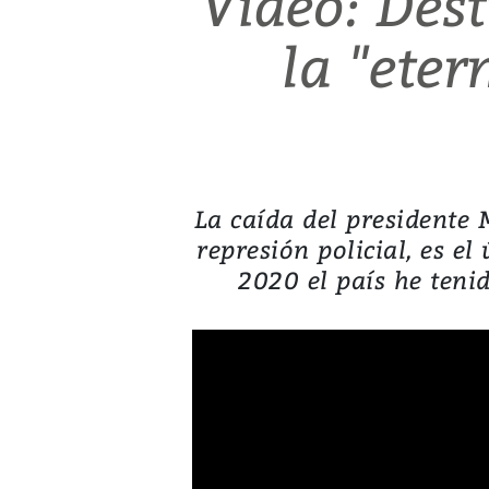
Video: Dest
la "etern
La caída del president
represión policial, es el
2020 el país he teni