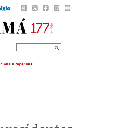
cional
Cepanim