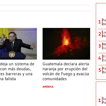
Pa
1
de
La
2
Mu
Mo
3
Co
El
4
Co
 deja un sistema de
Guatemala declara alerta
Pa
 con más deudas,
naranja por erupción del
5
fi
es barreras y una
volcán de Fuego y evacúa
a fallida
comunidades
AMÉRICA
Su
1
P