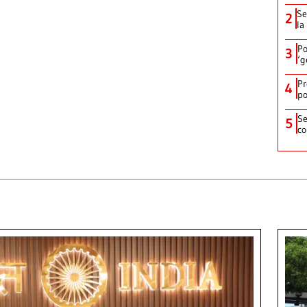
Se
2
la
Po
3
‘g
Pr
4
po
Se
5
co