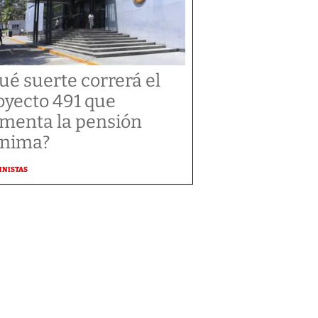
ué suerte correrá el
oyecto 491 que
menta la pensión
nima?
MNISTAS