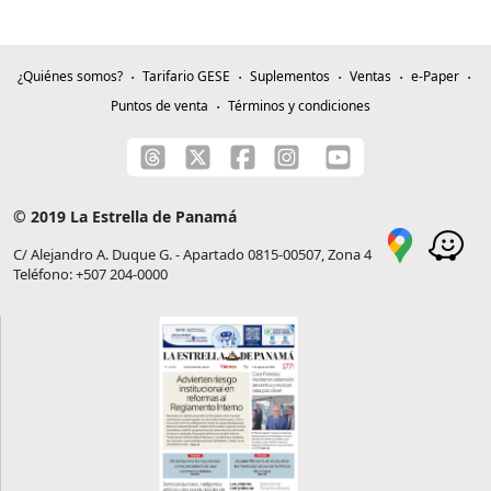
¿Quiénes somos?
Tarifario GESE
Suplementos
Ventas
e-Paper
Puntos de venta
Términos y condiciones
© 2019 La Estrella de Panamá
C/ Alejandro A. Duque G. - Apartado 0815-00507, Zona 4
Teléfono: +507 204-0000