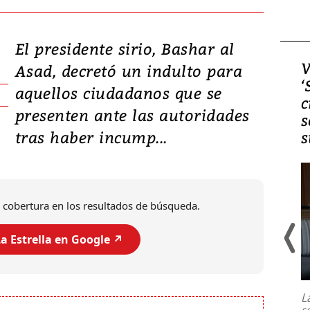
El presidente sirio, Bashar al
Video, Japón: Terremoto
V
Asad, decretó un indulto para
deja heridos y graves
‘
aquellos ciudadanos que se
daños en Kumamoto
c
presenten ante las autoridades
s
tras haber incump...
s
 cobertura en los resultados de búsqueda.
a Estrella en Google ↗️
Un fuerte terremoto de magnitud
7,1 se registró este martes 28 de
julio en la prefectura de Kumamoto,
L
al sur de Japón, provocando una
s