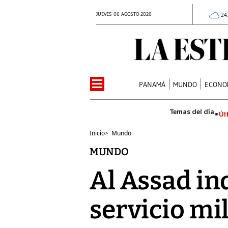
JUEVES 06 AGOSTO 2026
24
PANAMÁ
MUNDO
ECONO
Úl
Inicio
>
Mundo
MUNDO
Al Assad ind
servicio mil