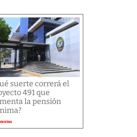
ué suerte correrá el
oyecto 491 que
menta la pensión
nima?
MNISTAS