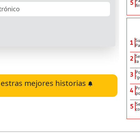
Pa
5
fi
Su
1
P
Se
2
la
Po
3
‘g
estras mejores historias
Pr
4
po
Se
5
co