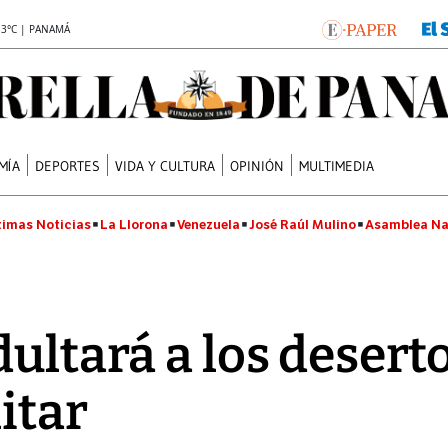
.3°C | PANAMÁ
MÍA
DEPORTES
VIDA Y CULTURA
OPINIÓN
MULTIMEDIA
timas Noticias
La Llorona
Venezuela
José Raúl Mulino
Asamblea Na
ultará a los desert
itar