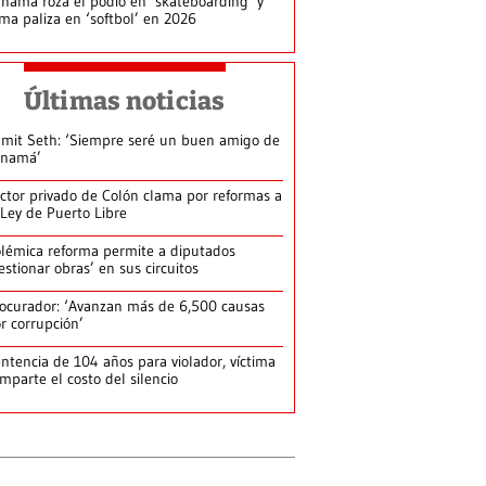
namá roza el podio en ‘skateboarding’ y
rma paliza en ‘softbol’ en 2026
Últimas noticias
mit Seth: ‘Siempre seré un buen amigo de
anamá’
ctor privado de Colón clama por reformas a
 Ley de Puerto Libre
lémica reforma permite a diputados
estionar obras’ en sus circuitos
ocurador: ‘Avanzan más de 6,500 causas
r corrupción’
ntencia de 104 años para violador, víctima
mparte el costo del silencio