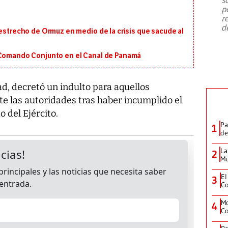
emergencia de gran
...
p
r
d
 estrecho de Ormuz en medio de la crisis que sacude al
 Comando Conjunto en el Canal de Panamá
ad, decretó un indulto para aquellos
e las autoridades tras haber incumplido el
o del Ejército.
Pa
1
de
La
2
Mu
El
3
Co
Mo
4
Co