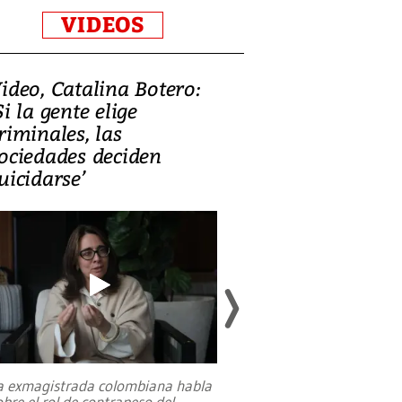
VIDEOS
ideo, Catalina Botero:
Video: Lula la
Si la gente elige
candidatura 
riminales, las
promesas de i
ociedades deciden
en defensa, ed
uicidarse’
tierras raras
a exmagistrada colombiana habla
Entre recuerdos y es
obre el rol de contrapeso del
referencias hacia sus