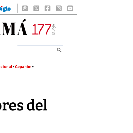
cional
Cepanim
ores del