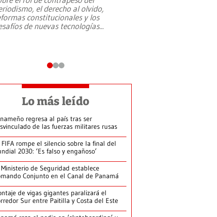
eriodismo, el derecho al olvido,
presidente de Brasil,
eformas constitucionales y los
da Silva, oficializó 
esafíos de nuevas tecnologías
...
candidatura
...
Lo más leído
nameño regresa al país tras ser
svinculado de las fuerzas militares rusas
 FIFA rompe el silencio sobre la final del
ndial 2030: ‘Es falso y engañoso’
 Ministerio de Seguridad establece
mando Conjunto en el Canal de Panamá
ntaje de vigas gigantes paralizará el
rredor Sur entre Paitilla y Costa del Este