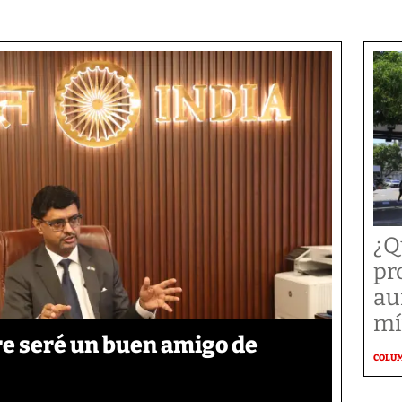
¿Q
pr
au
mí
re seré un buen amigo de
COLU