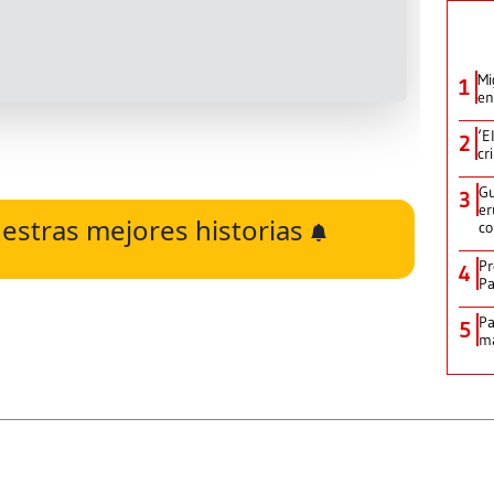
Mi
1
en
‘E
2
cr
Gu
3
er
estras mejores historias
c
Pr
4
Pa
Pa
5
ma