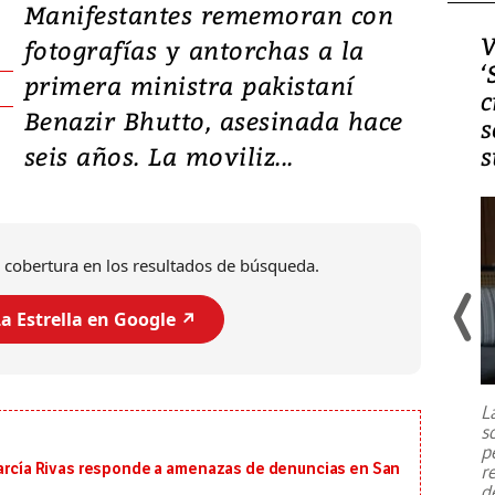
Manifestantes rememoran con
Video, Japón: Terremoto
V
fotografías y antorchas a la
deja heridos y graves
‘
primera ministra pakistaní
daños en Kumamoto
c
Benazir Bhutto, asesinada hace
s
seis años. La moviliz...
s
 cobertura en los resultados de búsqueda.
a Estrella en Google ↗️
Un fuerte terremoto de magnitud
7,1 se registró este martes 28 de
julio en la prefectura de Kumamoto,
L
al sur de Japón, provocando una
s
emergencia de gran
...
p
 García Rivas responde a amenazas de denuncias en San
r
d