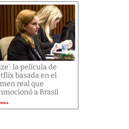
ize’: la película de
tflix basada en el
imen real que
nmocionó a Brasil
NDULA