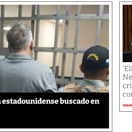
‘El
Ne
cr
co
a estadounidense buscado en
FARÁ