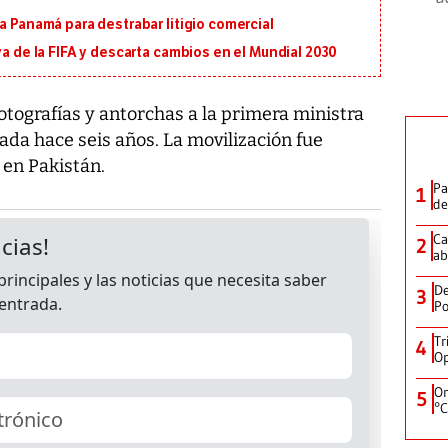
a Panamá para destrabar litigio comercial
va de la FIFA y descarta cambios en el Mundial 2030
ografías y antorchas a la primera ministra
ada hace seis años. La movilización fue
 en Pakistán.
Pa
1
de
Ca
2
ab
De
3
Po
Tr
4
Op
On
5
°C