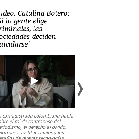
ideo, Catalina Botero:
Video: Lula la
Si la gente elige
candidatura 
riminales, las
promesas de i
ociedades deciden
en defensa, ed
uicidarse’
tierras raras
a exmagistrada colombiana habla
Entre recuerdos y es
obre el rol de contrapeso del
referencias hacia sus
eriodismo, el derecho al olvido,
presidente de Brasil,
eformas constitucionales y los
da Silva, oficializó 
esafíos de nuevas tecnologías
...
candidatura
...