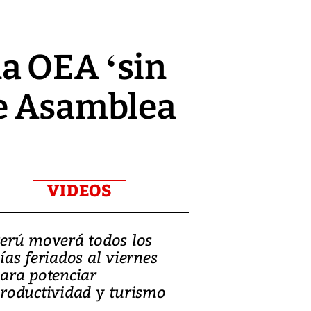
a OEA ‘sin
te Asamblea
VIDEOS
erú moverá todos los
Video, Catalin
ías feriados al viernes
‘Si la gente el
ara potenciar
criminales, la
roductividad y turismo
sociedades de
suicidarse’