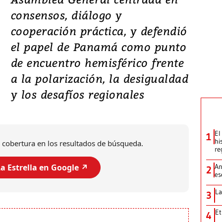
consensos, diálogo y
cooperación práctica, y defendió
el papel de Panamá como punto
de encuentro hemisférico frente
a la polarización, la desigualdad
y los desafíos regionales
El
1
hi
 cobertura en los resultados de búsqueda.
re
An
a Estrella en Google ↗️
2
es
La
3
Et
4