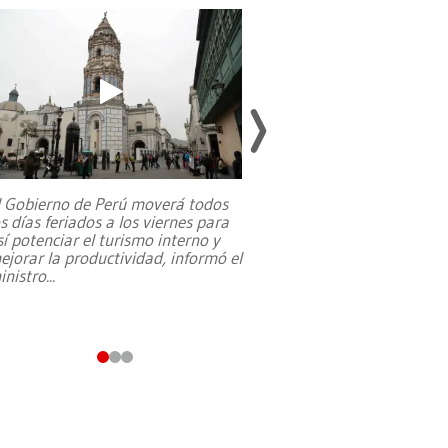
l Gobierno de Perú moverá todos
os días feriados a los viernes para
La exmagistrada co
sí potenciar el turismo interno y
sobre el rol de contr
ejorar la productividad, informó el
periodismo, el derech
inistro
...
reformas constitucio
desafíos de nuevas t