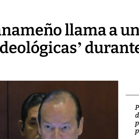
anameño llama a un
ideológicas’ duran
Video: Lula lanza su
P
candidatura con
d
promesas de inversión
p
en defensa, educación y
p
tierras raras