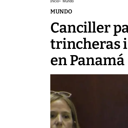
Inicio
>
Mundo
MUNDO
Canciller p
trincheras 
en Panamá