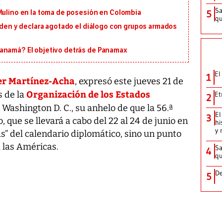
Sa
5
 Mulino en la toma de posesión en Colombia
qu
orden y declara agotado el diálogo con grupos armados
Panamá? El objetivo detrás de Panamax
El
1
er Martínez-Acha
, expresó este jueves 21 de
Organización de los Estados
 de la
Et
2
 Washington D. C., su anhelo de que la 56.ª
El
3
que se llevará a cabo del 22 al 24 de junio en
hi
y 
” del calendario diplomático, sino un punto
a las Américas.
Sa
4
qu
De
5