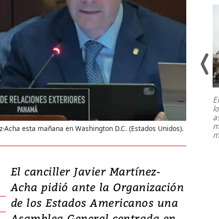
E
l
Entre recuerdos y escuetas
a
referencias hacia sus adversarios, el
m
nez-Acha esta mañana en Washington D.C. (Estados Unidos).
presidente de Brasil, Luiz Inácio Lula
m
da Silva, oficializó este domingo su
candidatura
...
El canciller Javier Martínez-
Acha pidió ante la Organización
de los Estados Americanos una
Asamblea General centrada en