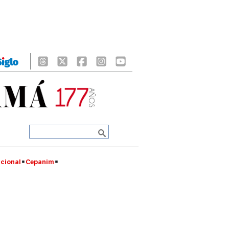
cional
Cepanim