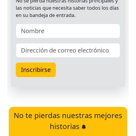
No te pierdas nuestras mejores
historias