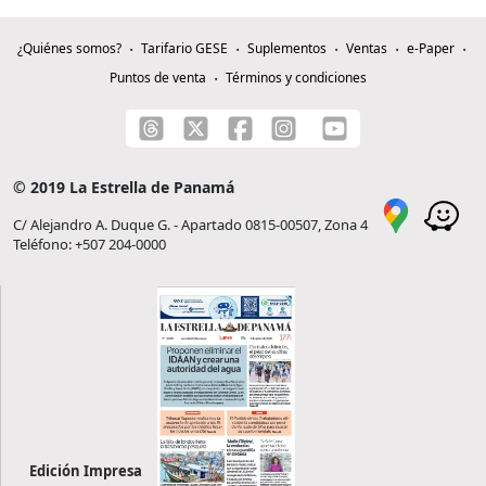
¿Quiénes somos?
Tarifario GESE
Suplementos
Ventas
e-Paper
Puntos de venta
Términos y condiciones
© 2019 La Estrella de Panamá
C/ Alejandro A. Duque G. - Apartado 0815-00507, Zona 4
Teléfono: +507 204-0000
Edición Impresa