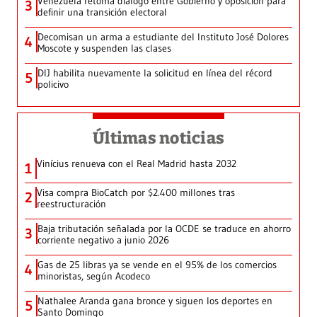
Venezuela retoma diálogo entre Gobierno y oposición para
3
definir una transición electoral
Decomisan un arma a estudiante del Instituto José Dolores
4
Moscote y suspenden las clases
DIJ habilita nuevamente la solicitud en línea del récord
5
policivo
Últimas noticias
Vinícius renueva con el Real Madrid hasta 2032
1
Visa compra BioCatch por $2.400 millones tras
2
reestructuración
Baja tributación señalada por la OCDE se traduce en ahorro
3
corriente negativo a junio 2026
Gas de 25 libras ya se vende en el 95% de los comercios
4
minoristas, según Acodeco
Nathalee Aranda gana bronce y siguen los deportes en
5
Santo Domingo