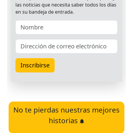
No te pierdas nuestras mejores
historias