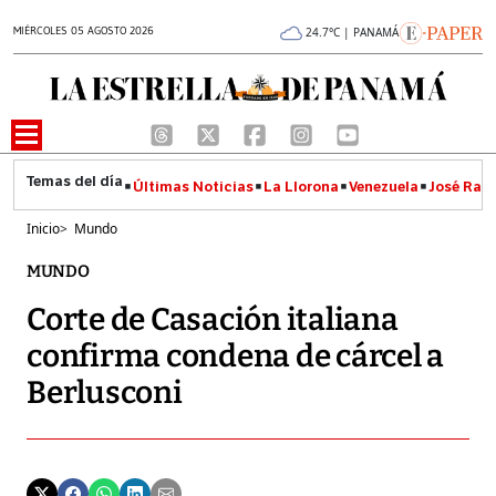
MIÉRCOLES 05 AGOSTO 2026
24.7°C | PANAMÁ
Últimas Noticias
La Llorona
Venezuela
José Raúl
Inicio
>
Mundo
MUNDO
Corte de Casación italiana
confirma condena de cárcel a
Berlusconi