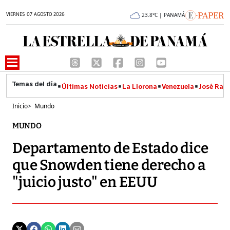
VIERNES 07 AGOSTO 2026
23.8°C | PANAMÁ
Últimas Noticias
La Llorona
Venezuela
José Raúl
Inicio
>
Mundo
MUNDO
Departamento de Estado dice
que Snowden tiene derecho a
"juicio justo" en EEUU