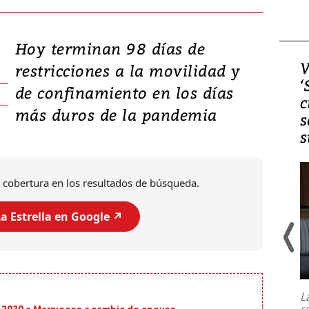
Hoy terminan 98 días de
Video, Japón: Terremoto
V
restricciones a la movilidad y
deja heridos y graves
‘
de confinamiento en los días
daños en Kumamoto
c
más duros de la pandemia
s
s
 cobertura en los resultados de búsqueda.
a Estrella en Google ↗️
Un fuerte terremoto de magnitud
7,1 se registró este martes 28 de
julio en la prefectura de Kumamoto,
L
al sur de Japón, provocando una
s