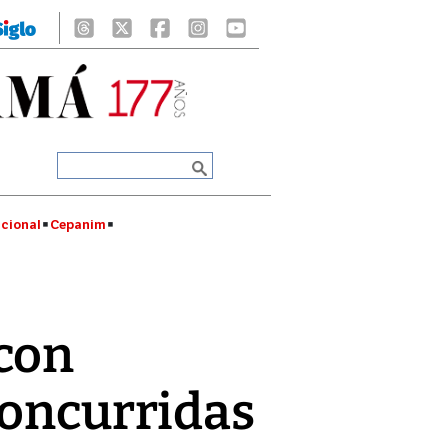
cional
Cepanim
 con
concurridas