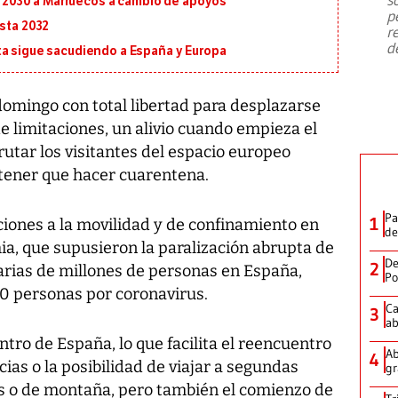
al 2030 a Marruecos a cambio de apoyos
emergencia de gran
...
p
asta 2032
r
d
ta sigue sacudiendo a España y Europa
domingo con total libertad para desplazarse
 limitaciones, un alivio cuando empieza el
utar los visitantes del espacio europeo
 tener que hacer cuarentena.
Pa
1
ciones a la movilidad y de confinamiento en
de
ia, que supusieron la paralización abrupta de
De
2
arias de millones de personas en España,
Po
 personas por coronavirus.
Ca
3
ab
tro de España, lo que facilita el reencuentro
Ab
4
cias o la posibilidad de viajar a segundas
gr
as o de montaña, pero también el comienzo de