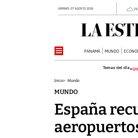
VIERNES 07 AGOSTO 2026
29
PANAMÁ
MUNDO
ECONO
Úl
Inicio
>
Mundo
MUNDO
España rec
aeropuertos