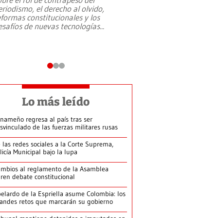
eriodismo, el derecho al olvido,
presidente de Brasil,
eformas constitucionales y los
da Silva, oficializó 
esafíos de nuevas tecnologías
...
candidatura
...
Lo más leído
nameño regresa al país tras ser
svinculado de las fuerzas militares rusas
 las redes sociales a la Corte Suprema,
licía Municipal bajo la lupa
mbios al reglamento de la Asamblea
ren debate constitucional
elardo de la Espriella asume Colombia: los
andes retos que marcarán su gobierno