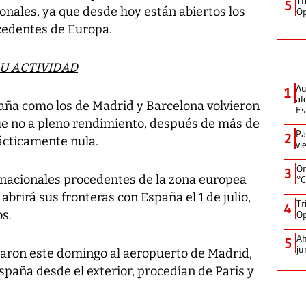
Tr
5
ionales, ya que desde hoy están abiertos los
Op
cedentes de Europa.
U ACTIVIDAD
Au
1
al
aña como los de Madrid y Barcelona volvieron
Es
ue no a pleno rendimiento, después de más de
Pa
2
ácticamente nula.
vi
On
3
rnacionales procedentes de la zona europea
°C
brirá sus fronteras con España el 1 de julio,
Tr
4
s.
Op
Ah
5
ju
garon este domingo al aeropuerto de Madrid,
spaña desde el exterior, procedían de París y