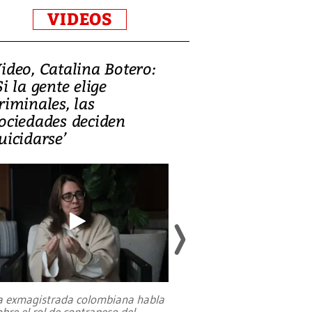
VIDEOS
ideo, Catalina Botero:
Video: Lula la
Si la gente elige
candidatura 
riminales, las
promesas de i
ociedades deciden
en defensa, ed
uicidarse’
tierras raras
a exmagistrada colombiana habla
Entre recuerdos y es
obre el rol de contrapeso del
referencias hacia sus