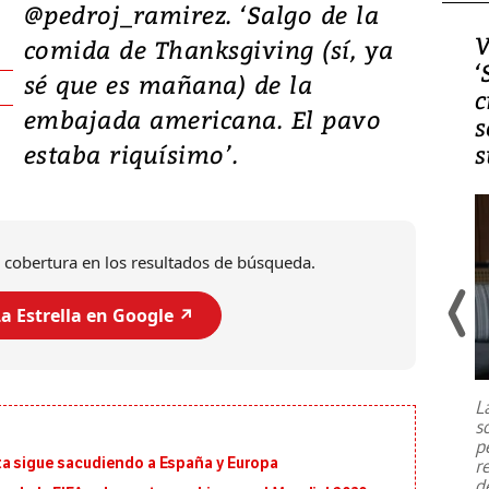
@pedroj_ramirez. ‘Salgo de la
Video, Japón: Terremoto
V
comida de Thanksgiving (sí, ya
deja heridos y graves
‘
sé que es mañana) de la
daños en Kumamoto
c
embajada americana. El pavo
s
estaba riquísimo’.
s
 cobertura en los resultados de búsqueda.
a Estrella en Google ↗️
Un fuerte terremoto de magnitud
7,1 se registró este martes 28 de
julio en la prefectura de Kumamoto,
L
al sur de Japón, provocando una
s
emergencia de gran
...
p
ta sigue sacudiendo a España y Europa
r
d