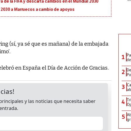
va de la FIFA y descarta cambios en el Mundial 2030
al 2030 a Marruecos a cambio de apoyos
ing (sí, ya sé que es mañana) de la embajada
imo’.
Pa
1
de
celebró en España el Día de Acción de Gracias.
De
2
Po
Ca
3
ab
Tr
4
Op
Ab
5
gr