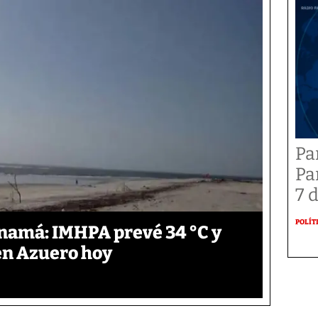
Pa
Pa
7 
POLÍT
anamá: IMHPA prevé 34 °C y
en Azuero hoy