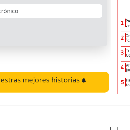
Pa
1
vi
On
2
°C
Tr
3
Op
Ah
4
ju
estras mejores historias
Pa
5
te