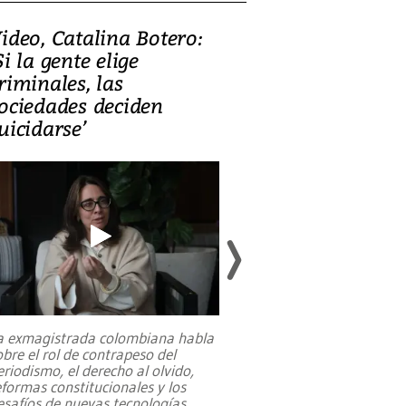
ideo, Catalina Botero:
Video: Lula la
Si la gente elige
candidatura 
riminales, las
promesas de i
ociedades deciden
en defensa, ed
uicidarse’
tierras raras
a exmagistrada colombiana habla
Entre recuerdos y es
obre el rol de contrapeso del
referencias hacia sus
eriodismo, el derecho al olvido,
presidente de Brasil,
eformas constitucionales y los
da Silva, oficializó 
esafíos de nuevas tecnologías
...
candidatura
...