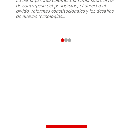
La exmagistrada colombiana habla sobre el rol
de contrapeso del periodismo, el derecho al
olvido, reformas constitucionales y los desafíos
de nuevas tecnologías
...