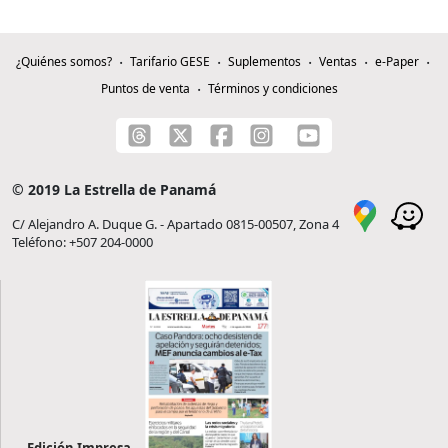
¿Quiénes somos?
Tarifario GESE
Suplementos
Ventas
e-Paper
Puntos de venta
Términos y condiciones
© 2019 La Estrella de Panamá
C/ Alejandro A. Duque G. - Apartado 0815-00507, Zona 4
Teléfono: +507 204-0000
Edición Impresa