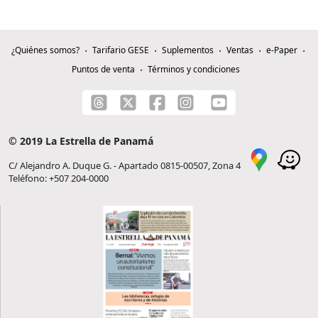
¿Quiénes somos?
Tarifario GESE
Suplementos
Ventas
e-Paper
Puntos de venta
Términos y condiciones
© 2019 La Estrella de Panamá
C/ Alejandro A. Duque G. - Apartado 0815-00507, Zona 4
Teléfono: +507 204-0000