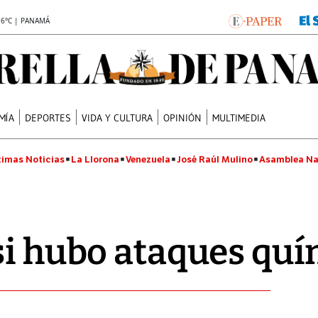
.6°C | PANAMÁ
MÍA
DEPORTES
VIDA Y CULTURA
OPINIÓN
MULTIMEDIA
timas Noticias
La Llorona
Venezuela
José Raúl Mulino
Asamblea Na
si hubo ataques qu