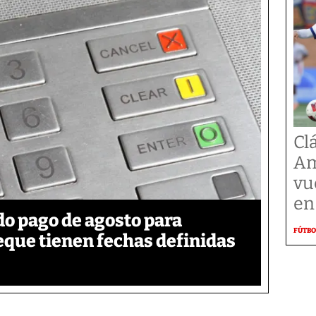
Cl
Am
vu
en
o pago de agosto para
FÚTBO
eque tienen fechas definidas