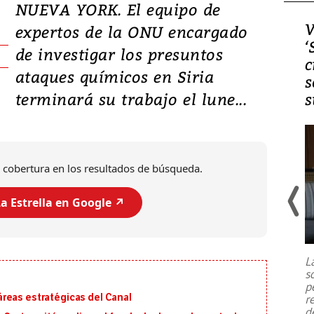
NUEVA YORK. El equipo de
Video, Japón: Terremoto
V
expertos de la ONU encargado
deja heridos y graves
‘
de investigar los presuntos
daños en Kumamoto
c
ataques químicos en Siria
s
terminará su trabajo el lune...
s
 cobertura en los resultados de búsqueda.
a Estrella en Google ↗️
Un fuerte terremoto de magnitud
7,1 se registró este martes 28 de
julio en la prefectura de Kumamoto,
L
al sur de Japón, provocando una
s
emergencia de gran
...
p
reas estratégicas del Canal
r
d