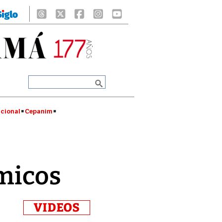
cional
Cepanim
ímicos
VIDEOS