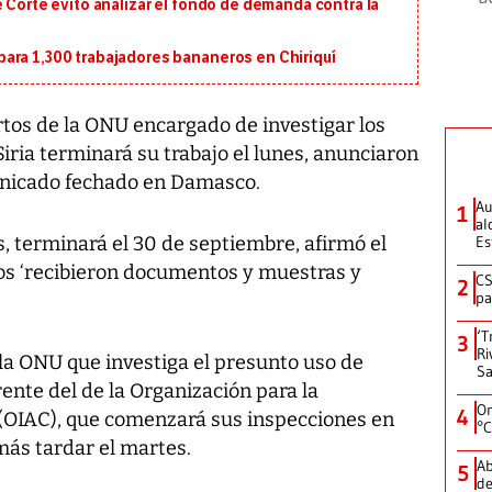
e Corte evitó analizar el fondo de demanda contra la
ara 1,300 trabajadores bananeros en Chiriquí
tos de la ONU encargado de investigar los
ria terminará su trabajo el lunes, anunciaron
unicado fechado en Damasco.
Au
1
al
, terminará el 30 de septiembre, afirmó el
Es
tos ‘recibieron documentos y muestras y
CS
2
pa
‘T
3
Ri
la ONU que investiga el presunto uso de
Sa
rente del de la Organización para la
On
4
(OIAC), que comenzará sus inspecciones en
°C
 más tardar el martes.
Ab
5
de