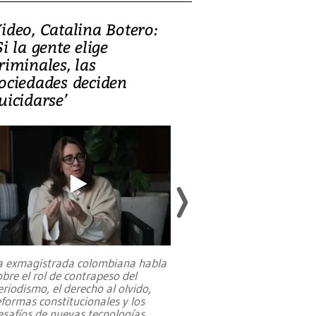
ideo, Catalina Botero:
Video: Lula la
Si la gente elige
candidatura 
riminales, las
promesas de i
ociedades deciden
en defensa, ed
uicidarse’
tierras raras
a exmagistrada colombiana habla
Entre recuerdos y es
obre el rol de contrapeso del
referencias hacia sus
eriodismo, el derecho al olvido,
presidente de Brasil,
eformas constitucionales y los
da Silva, oficializó 
esafíos de nuevas tecnologías
...
candidatura
...