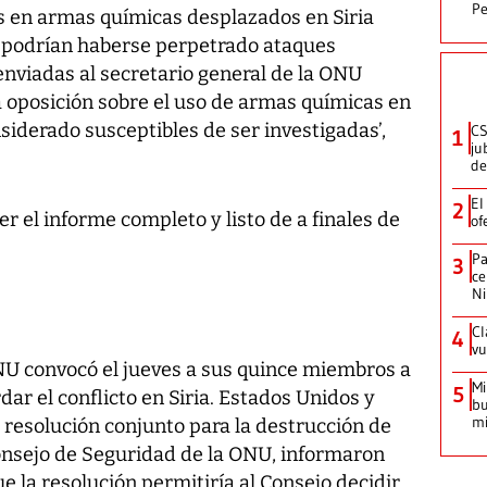
Pe
s en armas químicas desplazados en Siria
e podrían haberse perpetrado ataques
enviadas al secretario general de la ONU
a oposición sobre el uso de armas químicas en
nsiderado susceptibles de ser investigadas’,
CS
1
ju
de
El
2
r el informe completo y listo de a finales de
of
Pa
3
ce
N
Cl
4
vu
NU convocó el jueves a sus quince miembros a
Mi
5
ar el conflicto en Siria. Estados Unidos y
bu
mi
resolución conjunto para la destrucción de
Consejo de Seguridad de la ONU, informaron
e la resolución permitiría al Consejo decidir