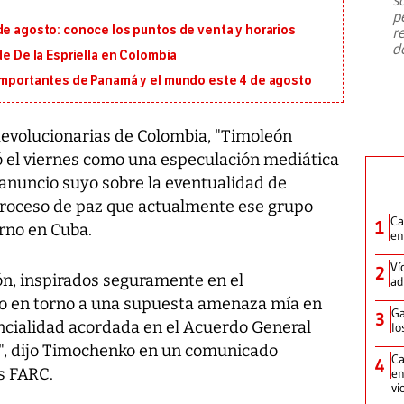
emergencia de gran
...
p
de agosto: conoce los puntos de venta y horarios
r
d
de De la Espriella en Colombia
 importantes de Panamá y el mundo este 4 de agosto
Revolucionarias de Colombia, "Timoleón
có el viernes como una especulación mediática
 anuncio suyo sobre la eventualidad de
proceso de paz que actualmente ese grupo
Ca
1
erno en Cuba.
en
Ví
2
n, inspirados seguramente en el
ad
o en torno a una supuesta amenaza mía en
Ga
3
dencialidad acordada en el Acuerdo General
lo
to", dijo Timochenko en un comunicado
Ca
4
s FARC.
en
vi