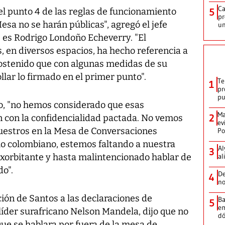
Ca
el punto 4 de las reglas de funcionamiento
5
pr
esa no se harán públicas", agregó el jefe
un
 es Rodrigo Londoño Echeverry. "El
 en diversos espacios, ha hecho referencia a
 sostenido que con algunas medidas de su
lar lo firmado en el primer punto".
Te
1
pr
p
, "no hemos considerado que esas
Ma
2
n con la confidencialidad pactada. No vemos
ev
nuestros en la Mesa de Conversaciones
Po
lo colombiano, estemos faltando a nuestra
Al
3
exorbitante y hasta malintencionado hablar de
al
o".
De
4
no
ión de Santos a las declaraciones de
Ba
5
em
líder surafricano Nelson Mandela, dijo que no
dó
que se hablara por fuera de la mesa de