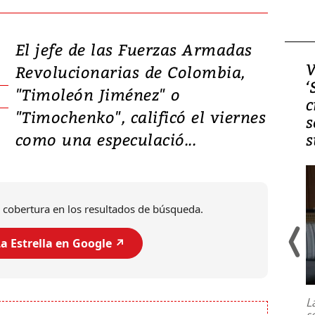
El jefe de las Fuerzas Armadas
Video, Japón: Terremoto
V
Revolucionarias de Colombia,
deja heridos y graves
‘
"Timoleón Jiménez" o
daños en Kumamoto
c
"Timochenko", calificó el viernes
s
como una especulació...
s
 cobertura en los resultados de búsqueda.
a Estrella en Google ↗️
Un fuerte terremoto de magnitud
7,1 se registró este martes 28 de
julio en la prefectura de Kumamoto,
L
al sur de Japón, provocando una
s