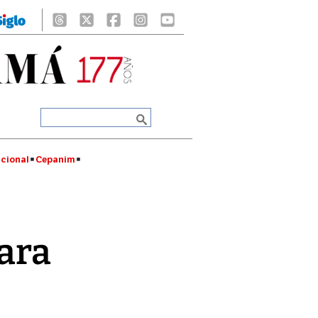
cional
Cepanim
lara