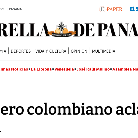
.5°C | PANAMÁ
MÍA
DEPORTES
VIDA Y CULTURA
OPINIÓN
MULTIMEDIA
timas Noticias
La Llorona
Venezuela
José Raúl Mulino
Asamblea Na
llero colombiano ac
n