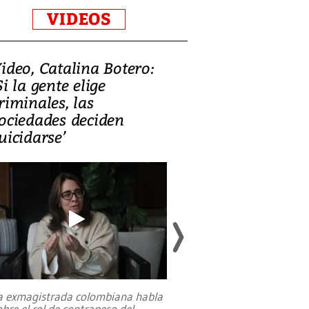
VIDEOS
ideo, Catalina Botero:
Video: Lula la
Si la gente elige
candidatura 
riminales, las
promesas de i
ociedades deciden
en defensa, ed
uicidarse’
tierras raras
a exmagistrada colombiana habla
Entre recuerdos y es
obre el rol de contrapeso del
referencias hacia sus