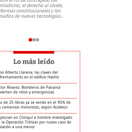
eriodismo, el derecho al olvido,
presidente de Brasil,
eformas constitucionales y los
da Silva, oficializó 
esafíos de nuevas tecnologías
...
candidatura
...
Lo más leído
so Alberto Llerena: las claves del
frentamiento en el edificio Hatillo
ctor Álvarez: Bomberos de Panamá
vierten de retos y emergencias
s de 25 libras ya se vende en el 95% de
s comercios minoristas, según Acodeco
pturan en Chiriquí a hombre investigado
 la Operación Trillizas por nuevo caso de
olación a una menor