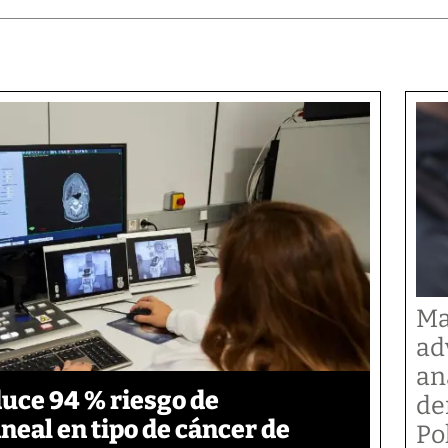
Ma
ad
an
duce 94 % riesgo de
de
neal en tipo de cáncer de
Po