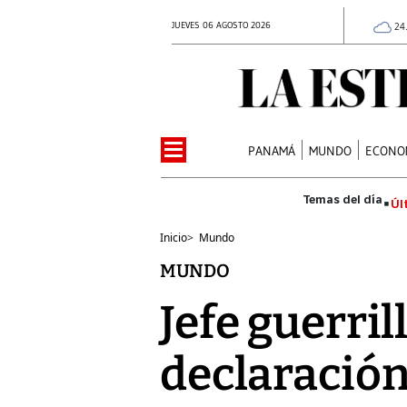
JUEVES 06 AGOSTO 2026
24
PANAMÁ
MUNDO
ECONO
Úl
Inicio
>
Mundo
MUNDO
Jefe guerri
declaració