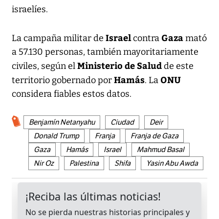
israelíes.
Israel
Gaza
La campaña militar de
contra
mató
a 57.130 personas, también mayoritariamente
Ministerio de Salud
civiles, según el
de este
Hamás
ONU
territorio gobernado por
. La
considera fiables estos datos.
Benjamín Netanyahu
Ciudad
Deir
Donald Trump
Franja
Franja de Gaza
Gaza
Hamás
Israel
Mahmud Basal
Nir Oz
Palestina
Shifa
Yasin Abu Awda