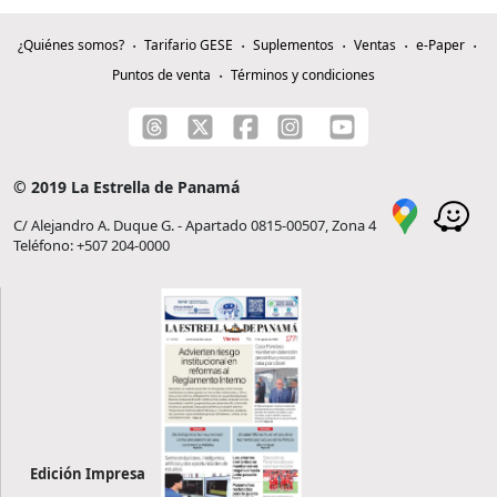
¿Quiénes somos?
Tarifario GESE
Suplementos
Ventas
e-Paper
Puntos de venta
Términos y condiciones
© 2019 La Estrella de Panamá
C/ Alejandro A. Duque G. - Apartado 0815-00507, Zona 4
Teléfono: +507 204-0000
Edición Impresa