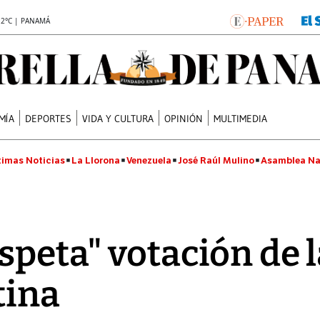
.2°C | PANAMÁ
MÍA
DEPORTES
VIDA Y CULTURA
OPINIÓN
MULTIMEDIA
timas Noticias
La Llorona
Venezuela
José Raúl Mulino
Asamblea Na
speta" votación de
tina