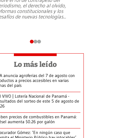
eriodismo, el derecho al olvido,
presidente de Brasil,
eformas constitucionales y los
da Silva, oficializó 
esafíos de nuevas tecnologías
...
candidatura
...
Lo más leído
A anuncia agroferias del 7 de agosto con
oductos a precios accesibles en varias
nas del país
 VIVO | Lotería Nacional de Panamá -
sultados del sorteo de este 5 de agosto de
026
ben precios de combustibles en Panamá:
ésel aumenta $0.26 por galón
ocurador Gómez: ‘En ningún caso que
amita el Ministerio Público hay intocables’