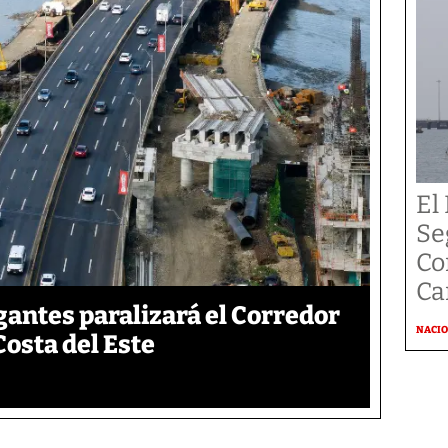
El
Se
Co
Ca
gantes paralizará el Corredor
NACI
Costa del Este