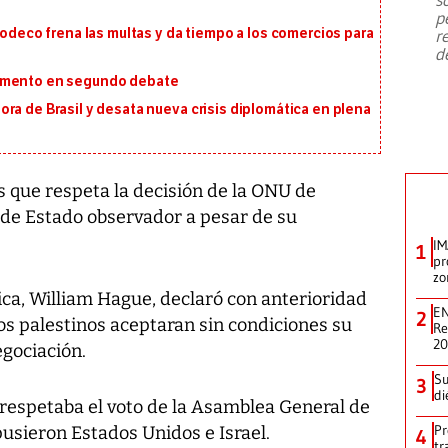
emergencia de gran
...
p
codeco frena las multas y da tiempo a los comercios para
r
d
lamento en segundo debate
ra de Brasil y desata nueva crisis diplomática en plena
s que respeta la decisión de la ONU de
 de Estado observador a pesar de su
IM
1
pr
zo
nica, William Hague, declaró con anterioridad
EN
2
os palestinos aceptaran sin condiciones su
Re
2
egociación.
Su
3
di
respetaba el voto de la Asamblea General de
Pr
pusieron Estados Unidos e Israel.
4
tr