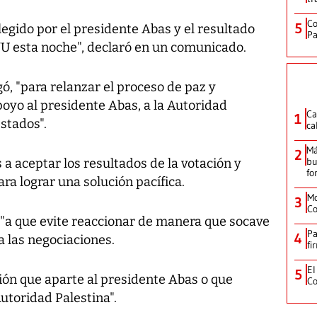
Co
5
egido por el presidente Abas y el resultado
Pa
U esta noche", declaró en un comunicado.
, "para relanzar el proceso de paz y
yo al presidente Abas, a la Autoridad
Ca
1
Estados".
ca
Má
2
bu
a aceptar los resultados de la votación y
fo
ra lograr una solución pacífica.
Mo
3
Co
o, "a que evite reaccionar de manera que socave
Pa
4
a las negociaciones.
fi
El
5
ón que aparte al presidente Abas o que
Co
utoridad Palestina".