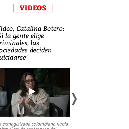
VIDEOS
ideo, Catalina Botero:
Video: Lula la
Si la gente elige
candidatura 
riminales, las
promesas de i
ociedades deciden
en defensa, ed
uicidarse’
tierras raras
a exmagistrada colombiana habla
Entre recuerdos y es
obre el rol de contrapeso del
referencias hacia sus