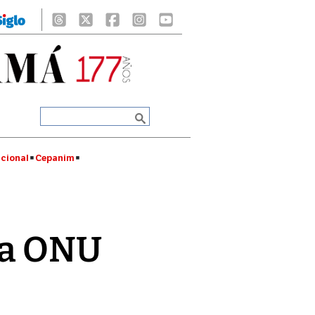
cional
Cepanim
 la ONU