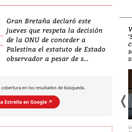
Gran Bretaña declaró este
Video, Japón: Terremoto
V
jueves que respeta la decisión
deja heridos y graves
‘
de la ONU de conceder a
daños en Kumamoto
c
Palestina el estatuto de Estado
s
observador a pesar de s...
s
 cobertura en los resultados de búsqueda.
a Estrella en Google ↗️
Un fuerte terremoto de magnitud
7,1 se registró este martes 28 de
julio en la prefectura de Kumamoto,
L
al sur de Japón, provocando una
s