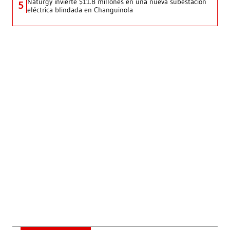
Naturgy invierte $11.8 millones en una nueva subestación
5
eléctrica blindada en Changuinola