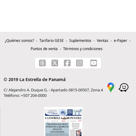
¿Quiénes somos?
Tarifario GESE
Suplementos
Ventas
e-Paper
Puntos de venta
Términos y condiciones
© 2019 La Estrella de Panamá
C/ Alejandro A. Duque G. - Apartado 0815-00507, Zona 4
Teléfono: +507 204-0000