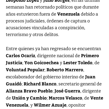
y
, en las últimas
semanas han retornado políticos que durante
Venezuela
años estuvieron fuera de
debido a
procesos judiciales, órdenes de captura o
acusaciones vinculadas a conspiración,
terrorismo y otros delitos.
Entre quienes ya han regresado se encuentran
Carlos Ocariz
Primero
, dirigente nacional de
Justicia
Yon Goicoechea
Lester Toledo
;
y
, de
Voluntad Popular
Roberto Marrero
;
,
Juan
excolaborador del gobierno interino de
Guaidó
Richard Blanco
;
, secretario general de
Alianza Bravo Pueblo
José Guerra
;
, dirigente
Unión y Cambio
Marcos Velasco
Vente
de
;
, de
Venezuela
Wilmer Azuaje
, y
, opositor