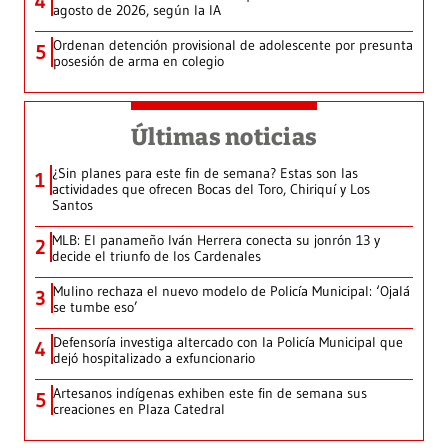
4
agosto de 2026, según la IA
Ordenan detención provisional de adolescente por presunta
5
posesión de arma en colegio
Últimas noticias
¿Sin planes para este fin de semana? Estas son las
1
actividades que ofrecen Bocas del Toro, Chiriquí y Los
Santos
MLB: El panameño Iván Herrera conecta su jonrón 13 y
2
decide el triunfo de los Cardenales
Mulino rechaza el nuevo modelo de Policía Municipal: ‘Ojalá
3
se tumbe eso’
Defensoría investiga altercado con la Policía Municipal que
4
dejó hospitalizado a exfuncionario
Artesanos indígenas exhiben este fin de semana sus
5
creaciones en Plaza Catedral