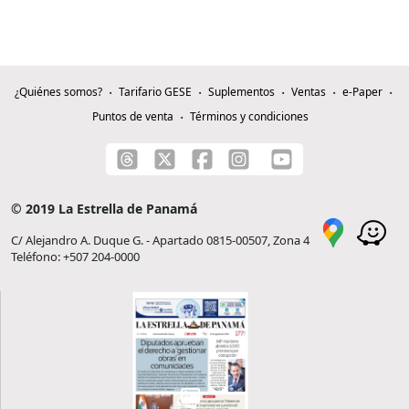
¿Quiénes somos?
Tarifario GESE
Suplementos
Ventas
e-Paper
Puntos de venta
Términos y condiciones
© 2019 La Estrella de Panamá
C/ Alejandro A. Duque G. - Apartado 0815-00507, Zona 4
Teléfono: +507 204-0000