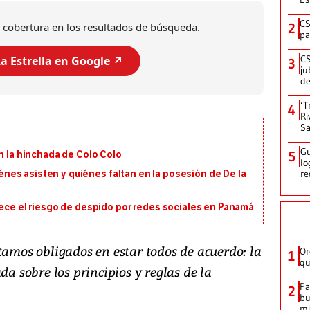
CS
 cobertura en los resultados de búsqueda.
2
pa
CS
a Estrella en Google ↗️
3
ju
de
‘T
4
Ri
Sa
Gu
5
on la hinchada de Colo Colo
lo
re
uiénes asisten y quiénes faltan en la posesión de De la
rece el riesgo de despido por redes sociales en Panamá
tamos obligados en estar todos de acuerdo: la
Or
1
qu
da sobre los principios y reglas de la
Pa
2
bu
mi