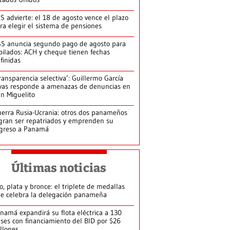
S advierte: el 18 de agosto vence el plazo
ra elegir el sistema de pensiones
S anuncia segundo pago de agosto para
bilados: ACH y cheque tienen fechas
finidas
ransparencia selectiva’: Guillermo García
vas responde a amenazas de denuncias en
n Miguelito
erra Rusia-Ucrania: otros dos panameños
gran ser repatriados y emprenden su
greso a Panamá
Últimas noticias
o, plata y bronce: el triplete de medallas
e celebra la delegación panameña
namá expandirá su flota eléctrica a 130
ses con financiamiento del BID por $26
llones