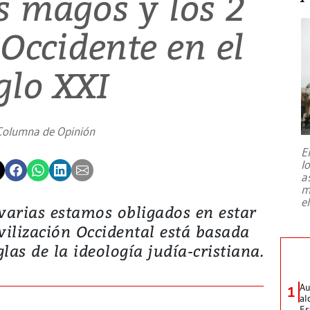
s magos y los 2
Occidente en el
glo XXI
Columna de Opinión
E
l
a
m
e
varias estamos obligados en estar
vilización Occidental está basada
las de la ideología judía-cristiana.
Au
1
al
Es