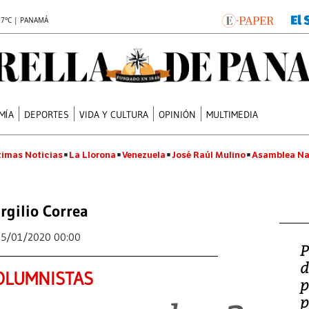
.7°C | PANAMÁ
MÍA
DEPORTES
VIDA Y CULTURA
OPINIÓN
MULTIMEDIA
timas Noticias
La Llorona
Venezuela
José Raúl Mulino
Asamblea Na
irgilio Correa
15/01/2020 00:00
P
d
OLUMNISTAS
p
p