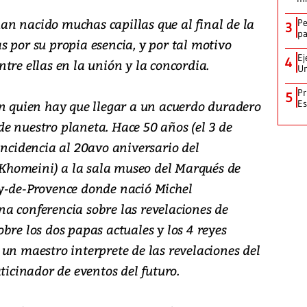
n nacido muchas capillas que al final de la
Pe
3
pa
 por su propia esencia, y por tal motivo
Ej
4
tre ellas en la unión y la concordia.
Un
Pr
5
on quien hay que llegar a un acuerdo duradero
Es
e nuestro planeta. Hace 50 años (el 3 de
incidencia al 20avo aniversario del
homeini) a la sala museo del Marqués de
y-de-Provence donde nació Michel
a conferencia sobre las revelaciones de
re los dos papas actuales y los 4 reyes
un maestro interprete de las revelaciones del
ticinador de eventos del futuro.