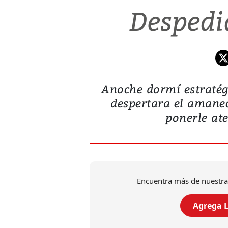
Despedid
Anoche dormí estraté
despertara el amanece
ponerle ate
Encuentra más de nuestra
Agrega L