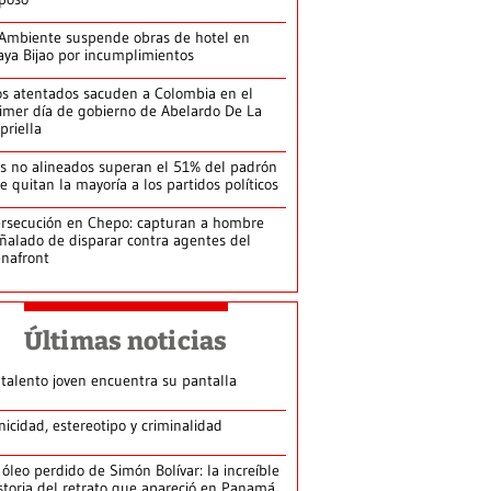
Ambiente suspende obras de hotel en
aya Bijao por incumplimientos
s atentados sacuden a Colombia en el
imer día de gobierno de Abelardo De La
priella
s no alineados superan el 51% del padrón
le quitan la mayoría a los partidos políticos
rsecución en Chepo: capturan a hombre
ñalado de disparar contra agentes del
nafront
Últimas noticias
 talento joven encuentra su pantalla​
nicidad, estereotipo y criminalidad
 óleo perdido de Simón Bolívar: la increíble
storia del retrato que apareció en Panamá