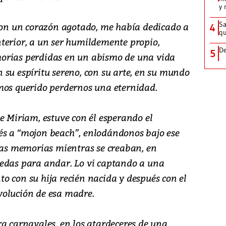
y 
Sa
 con un corazón agotado, me había dedicado a
4
qu
terior, a un ser humildemente propio,
De
5
orias perdidas en un abismo de una vida
on su espíritu sereno, con su arte, en su mundo
mos querido perdernos una eternidad.
e Miriam, estuve con él esperando el
és a “mojon beach”, enlodándonos bajo ese
 las memorias mientras se creaban, en
uedas para andar. Lo vi captando a una
o con su hija recién nacida y después con el
volución de esa madre.
ra carnavales, en los atardeceres de una