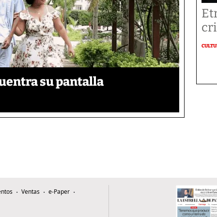
Et
cr
CULT
uentra su pantalla​
ntos
Ventas
e-Paper