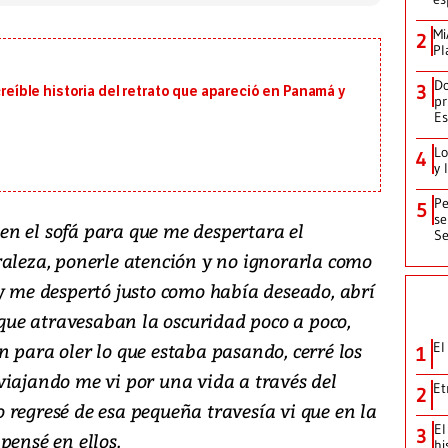
Mi
2
Pl
Do
3
creíble historia del retrato que apareció en Panamá y
pr
Es
Lo
4
y 
Pe
5
se
n el sofá para que me despertara el
Se
raleza, ponerle atención y no ignorarla como
 y me despertó justo como había deseado, abrí
z que atravesaban la oscuridad poco a poco,
 para oler lo que estaba pasando, cerré los
El
1
viajando me vi por una vida a través del
Et
2
 regresé de esa pequeña travesía vi que en la
El
3
pensé en ellos.
hi