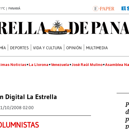
.1°C | PANAMÁ
MÍA
DEPORTES
VIDA Y CULTURA
OPINIÓN
MULTIMEDIA
timas Noticias
La Llorona
Venezuela
José Raúl Mulino
Asamblea Na
n Digital La Estrella
P
11/10/2008 02:00
d
p
OLUMNISTAS
p