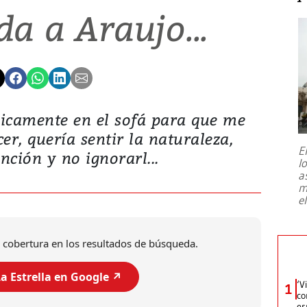
a a Araujo...
gicamente en el sofá para que me
r, quería sentir la naturaleza,
E
nción y no ignorarl...
l
a
m
e
 cobertura en los resultados de búsqueda.
a Estrella en Google ↗️
‘V
1
co
es