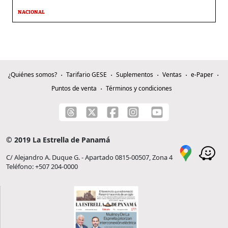
NACIONAL
¿Quiénes somos?
Tarifario GESE
Suplementos
Ventas
e-Paper
Puntos de venta
Términos y condiciones
© 2019 La Estrella de Panamá
C/ Alejandro A. Duque G. - Apartado 0815-00507, Zona 4
Teléfono: +507 204-0000