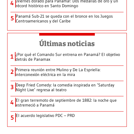
¡Viernes dorado para Panamá!: Dos medallas de oro y un
4
récord histórico en Santo Domingo
Panamá Sub-21 se queda con el bronce en los Juegos
5
Centroamericanos y del Caribe
Últimas noticias
¿Por qué el Comando Sur entrena en Panamá? El objetivo
1
detrás de Panamax
Primera reunión entre Mulino y De La Espriella:
2
interconexión eléctrica en la mira
Deep Fried Comedy: la comedia inspirada en ‘Saturday
3
Night Live’ regresa al teatro
El gran terremoto de septiembre de 1882: la noche que
4
estremeció a Panamá
El acuerdo legislativo PDC – PRD
5