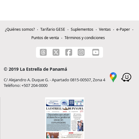
¿Quiénes somos?
Tarifario GESE
Suplementos
Ventas
e-Paper
Puntos de venta
Términos y condiciones
© 2019 La Estrella de Panamá
C/ Alejandro A. Duque G. - Apartado 0815-00507, Zona 4
Teléfono: +507 204-0000