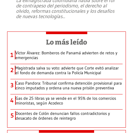
La exmagistrada colombiana habla sobre el rol
de contrapeso del periodismo, el derecho al
olvido, reformas constitucionales y los desafíos
de nuevas tecnologías
...
Lo más leído
Víctor Álvarez: Bomberos de Panamá advierten de retos y
1
emergencias
Magistrada salva su voto: advierte que Corte evitó analizar
2
el fondo de demanda contra la Policía Municipal
Caso Pandora: Tribunal confirma detención provisional para
3
cinco imputados y ordena una nueva prisión preventiva
Gas de 25 libras ya se vende en el 95% de los comercios
4
minoristas, según Acodeco
Docentes de Colón denuncian fallos contradictorios y
5
desacato de órdenes de reintegro