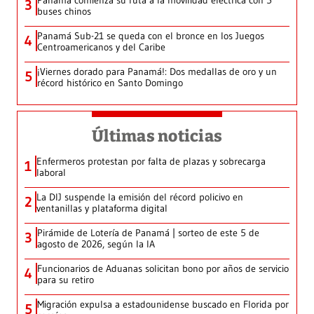
Panamá comienza su ruta a la movilidad eléctrica con 5
3
buses chinos
Panamá Sub-21 se queda con el bronce en los Juegos
4
Centroamericanos y del Caribe
¡Viernes dorado para Panamá!: Dos medallas de oro y un
5
récord histórico en Santo Domingo
Últimas noticias
Enfermeros protestan por falta de plazas y sobrecarga
1
laboral
La DIJ suspende la emisión del récord policivo en
2
ventanillas y plataforma digital
Pirámide de Lotería de Panamá | sorteo de este 5 de
3
agosto de 2026, según la IA
Funcionarios de Aduanas solicitan bono por años de servicio
4
para su retiro
Migración expulsa a estadounidense buscado en Florida por
5