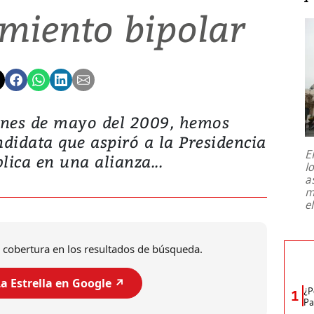
miento bipolar
ciones de mayo del 2009, hemos
idata que aspiró a la Presidencia
E
blica en una alianza...
l
a
m
e
 cobertura en los resultados de búsqueda.
a Estrella en Google ↗️
¿P
1
Pa