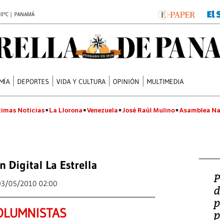
.0°C | PANAMÁ
MÍA
DEPORTES
VIDA Y CULTURA
OPINIÓN
MULTIMEDIA
timas Noticias
La Llorona
Venezuela
José Raúl Mulino
Asamblea Na
n Digital La Estrella
P
03/05/2010 02:00
d
p
OLUMNISTAS
p