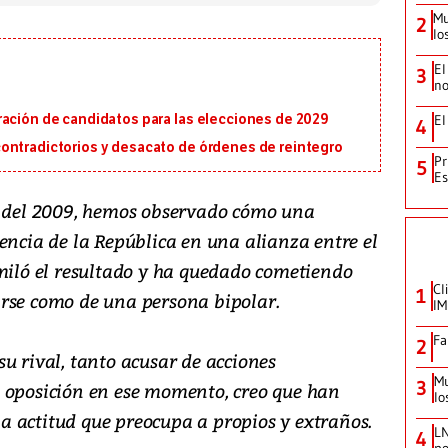
Mu
2
lo
El
3
no
ración de candidatos para las elecciones de 2029
El
4
ontradictorios y desacato de órdenes de reintegro
Pr
5
Es
o del 2009, hemos observado cómo una
encia de la República en una alianza entre el
imiló el resultado y ha quedado cometiendo
Cl
1
rse como de una persona bipolar.
IM
Fa
2
u rival, tanto acusar de acciones
Mu
3
 oposición en ese momento, creo que han
lo
 actitud que preocupa a propios y extraños.
LN
4