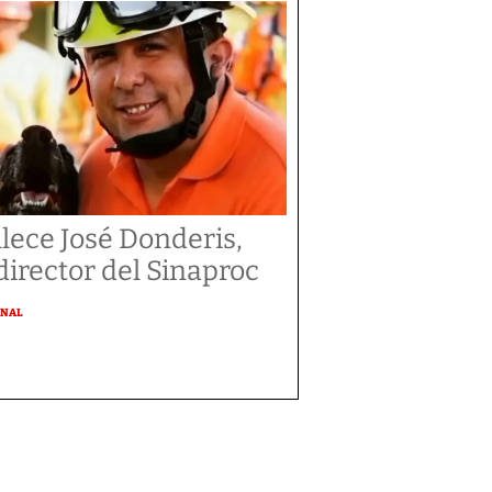
llece José Donderis,
director del Sinaproc
ONAL