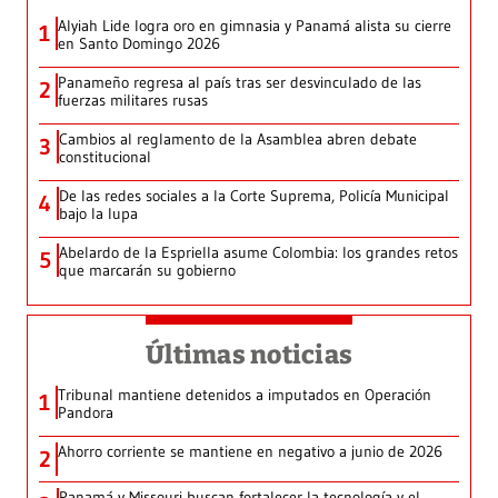
Alyiah Lide logra oro en gimnasia y Panamá alista su cierre
1
en Santo Domingo 2026
Panameño regresa al país tras ser desvinculado de las
2
fuerzas militares rusas
Cambios al reglamento de la Asamblea abren debate
3
constitucional
De las redes sociales a la Corte Suprema, Policía Municipal
4
bajo la lupa
Abelardo de la Espriella asume Colombia: los grandes retos
5
que marcarán su gobierno
Últimas noticias
Tribunal mantiene detenidos a imputados en Operación
1
Pandora
Ahorro corriente se mantiene en negativo a junio de 2026
2
Panamá y Missouri buscan fortalecer la tecnología y el