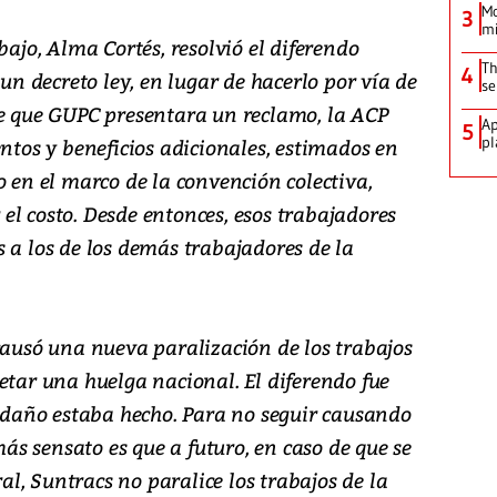
Mo
3
mi
bajo, Alma Cortés, resolvió el diferendo
Th
4
 decreto ley, en lugar de hacerlo por vía de
se
de que GUPC presentara un reclamo, la ACP
Ap
5
pl
entos y beneficios adicionales, estimados en
o en el marco de la convención colectiva,
el costo. Desde entonces, esos trabajadores
 a los de los demás trabajadores de la
causó una nueva paralización de los trabajos
etar una huelga nacional. El diferendo fue
l daño estaba hecho. Para no seguir causando
 más sensato es que a futuro, en caso de que se
l, Suntracs no paralice los trabajos de la