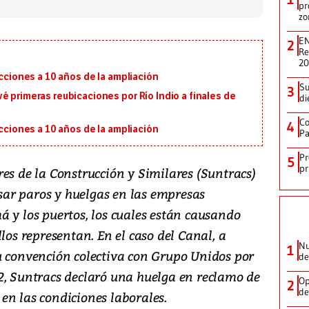
pr
zo
EN
2
Re
2
ecciones a 10 años de la ampliación
Su
3
é primeras reubicaciones por Río Indio a finales de
di
Co
4
ecciones a 10 años de la ampliación
Pa
Pr
5
pr
es de la Construcción y Similares (Suntracs)
ar paros y huelgas en las empresas
 y los puertos, los cuales están causando
los representan. En el caso del Canal, a
Nu
1
u convención colectiva con Grupo Unidos por
de
2, Suntracs declaró una huelga en reclamo de
Op
2
de
en las condiciones laborales.