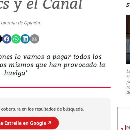
s y el Canal
s
Columna de Opinión
iones lo vamos a pagar todos los
 los mismos que han provocado la
L
huelga’
s
p
r
d
 cobertura en los resultados de búsqueda.
a Estrella en Google ↗️
IM
1