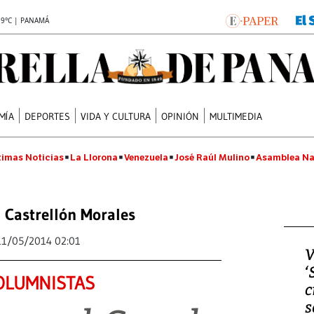
.9°C | PANAMÁ
MÍA
DEPORTES
VIDA Y CULTURA
OPINIÓN
MULTIMEDIA
timas Noticias
La Llorona
Venezuela
José Raúl Mulino
Asamblea Na
 Castrellón Morales
11/05/2014 02:01
V
‘
OLUMNISTAS
c
s