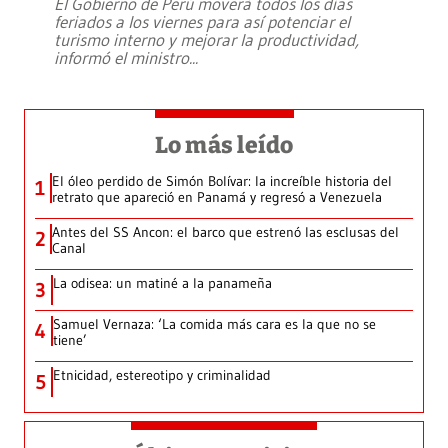
El Gobierno de Perú moverá todos los días
feriados a los viernes para así potenciar el
turismo interno y mejorar la productividad,
informó el ministro
...
Lo más leído
El óleo perdido de Simón Bolívar: la increíble historia del
1
retrato que apareció en Panamá y regresó a Venezuela
Antes del SS Ancon: el barco que estrenó las esclusas del
2
Canal
La odisea: un matiné a la panameña
3
Samuel Vernaza: ‘La comida más cara es la que no se
4
tiene’
Etnicidad, estereotipo y criminalidad
5